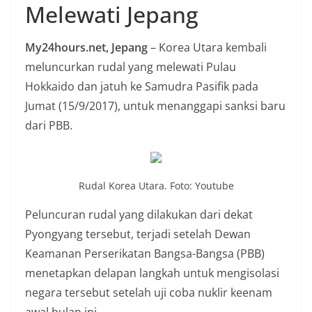
Melewati Jepang
n
i
My24hours.net, Jepang
– Korea Utara kembali
a
meluncurkan rudal yang melewati Pulau
n
Hokkaido dan jatuh ke Samudra Pasifik pada
T
Jumat (15/9/2017), untuk menanggapi sanksi baru
a
dari PBB.
n
p
a
H
Rudal Korea Utara. Foto: Youtube
o
Peluncuran rudal yang dilakukan dari dekat
a
Pyongyang tersebut, terjadi setelah Dewan
x
Keamanan Perserikatan Bangsa-Bangsa (PBB)
menetapkan delapan langkah untuk mengisolasi
negara tersebut setelah uji coba nuklir keenam