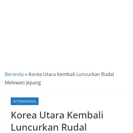
a
P
a
n
d
u
a
n
C
Beranda
»
Korea Utara Kembali Luncurkan Rudal
a
Melewati Jepang
r
a
INTERNASIONAL
K
Korea Utara Kembali
e
k
Luncurkan Rudal
i