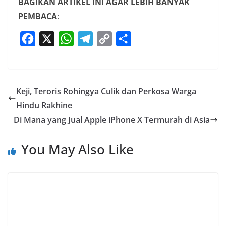
BAGIKAN ARTIKEL INI AGAR LEBIH BANYAK
PEMBACA
:
F
X
W
T
C
S
a
h
e
o
h
c
a
l
p
a
e
t
e
y
r
Keji, Teroris Rohingya Culik dan Perkosa Warga
b
s
g
L
e
Hindu Rakhine
o
A
r
i
Di Mana yang Jual Apple iPhone X Termurah di Asia
o
p
a
n
k
p
m
k
You May Also Like