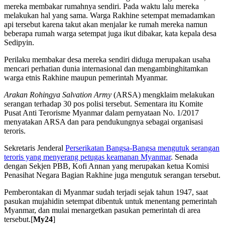
mereka membakar rumahnya sendiri. Pada waktu lalu mereka
melakukan hal yang sama. Warga Rakhine setempat memadamkan
api tersebut karena takut akan menjalar ke rumah mereka namun
beberapa rumah warga setempat juga ikut dibakar, kata kepala desa
Sedipyin.
Perilaku membakar desa mereka sendiri diduga merupakan usaha
mencari perhatian dunia internasional dan mengambinghitamkan
warga etnis Rakhine maupun pemerintah Myanmar.
Arakan Rohingya Salvation Army
(ARSA) mengklaim melakukan
serangan terhadap 30 pos polisi tersebut. Sementara itu Komite
Pusat Anti Terorisme Myanmar dalam pernyataan No. 1/2017
menyatakan ARSA dan para pendukungnya sebagai organisasi
teroris.
Sekretaris Jenderal
Perserikatan Bangsa-Bangsa mengutuk serangan
teroris yang menyerang petugas keamanan Myanmar
. Senada
dengan Sekjen PBB, Kofi Annan yang merupakan ketua Komisi
Penasihat Negara Bagian Rakhine juga mengutuk serangan tersebut.
Pemberontakan di Myanmar sudah terjadi sejak tahun 1947, saat
pasukan mujahidin setempat dibentuk untuk menentang pemerintah
Myanmar, dan mulai menargetkan pasukan pemerintah di area
tersebut.[
My24
]