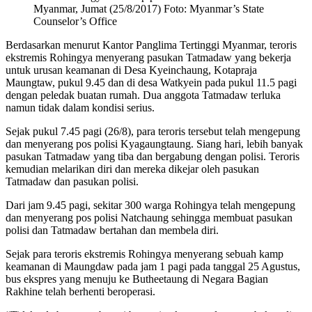
Myanmar, Jumat (25/8/2017) Foto: Myanmar’s State
Counselor’s Office
Berdasarkan menurut Kantor Panglima Tertinggi Myanmar, teroris
ekstremis Rohingya menyerang pasukan Tatmadaw yang bekerja
untuk urusan keamanan di Desa Kyeinchaung, Kotapraja
Maungtaw, pukul 9.45 dan di desa Watkyein pada pukul 11.5 pagi
dengan peledak buatan rumah. Dua anggota Tatmadaw terluka
namun tidak dalam kondisi serius.
Sejak pukul 7.45 pagi (26/8), para teroris tersebut telah mengepung
dan menyerang pos polisi Kyagaungtaung. Siang hari, lebih banyak
pasukan Tatmadaw yang tiba dan bergabung dengan polisi. Teroris
kemudian melarikan diri dan mereka dikejar oleh pasukan
Tatmadaw dan pasukan polisi.
Dari jam 9.45 pagi, sekitar 300 warga Rohingya telah mengepung
dan menyerang pos polisi Natchaung sehingga membuat pasukan
polisi dan Tatmadaw bertahan dan membela diri.
Sejak para teroris ekstremis Rohingya menyerang sebuah kamp
keamanan di Maungdaw pada jam 1 pagi pada tanggal 25 Agustus,
bus ekspres yang menuju ke Butheetaung di Negara Bagian
Rakhine telah berhenti beroperasi.