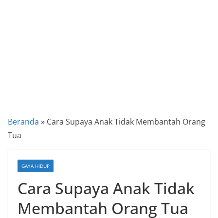
a
P
a
n
d
u
a
n
C
Beranda
»
Cara Supaya Anak Tidak Membantah Orang
a
Tua
r
a
GAYA HIDUP
K
Cara Supaya Anak Tidak
e
k
Membantah Orang Tua
i