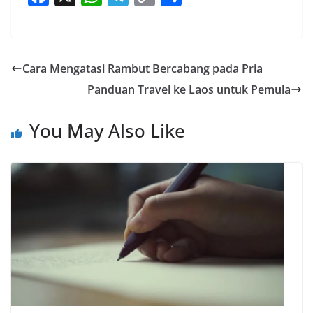
a
h
e
o
h
c
a
l
p
a
e
t
e
y
r
Cara Mengatasi Rambut Bercabang pada Pria
b
s
g
L
e
Panduan Travel ke Laos untuk Pemula
o
A
r
i
o
p
a
n
You May Also Like
k
p
m
k