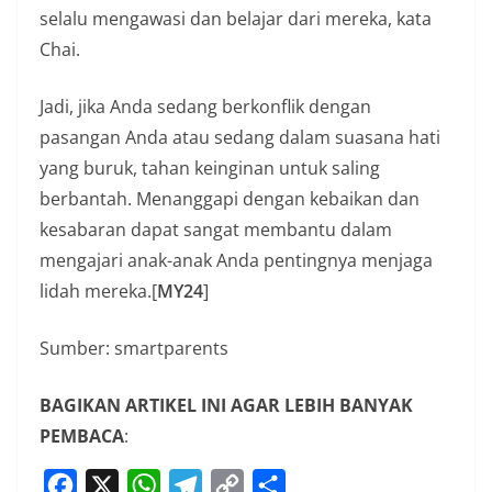
selalu mengawasi dan belajar dari mereka, kata
Chai.
Jadi, jika Anda sedang berkonflik dengan
pasangan Anda atau sedang dalam suasana hati
yang buruk, tahan keinginan untuk saling
berbantah. Menanggapi dengan kebaikan dan
kesabaran dapat sangat membantu dalam
mengajari anak-anak Anda pentingnya menjaga
lidah mereka.[
MY24
]
Sumber: smartparents
BAGIKAN ARTIKEL INI AGAR LEBIH BANYAK
PEMBACA
:
F
X
W
T
C
S