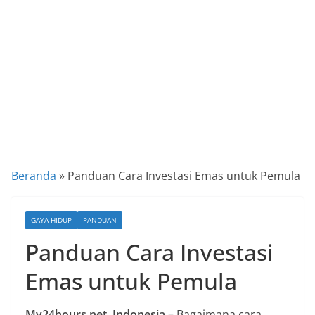
a
P
a
n
d
u
a
n
C
Beranda
»
Panduan Cara Investasi Emas untuk Pemula
a
r
GAYA HIDUP
PANDUAN
a
Panduan Cara Investasi
K
e
Emas untuk Pemula
k
i
My24hours.net, Indonesia
– Bagaimana cara