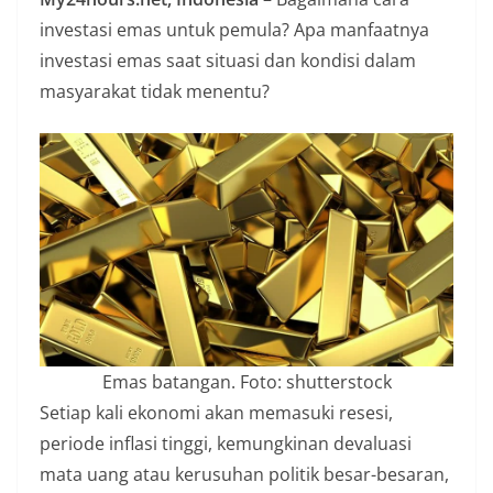
n
investasi emas untuk pemula? Apa manfaatnya
i
investasi emas saat situasi dan kondisi dalam
a
masyarakat tidak menentu?
n
T
a
n
p
a
H
o
a
Emas batangan. Foto: shutterstock
x
Setiap kali ekonomi akan memasuki resesi,
periode inflasi tinggi, kemungkinan devaluasi
mata uang atau kerusuhan politik besar-besaran,