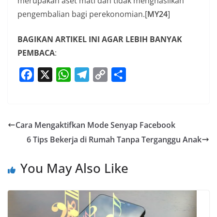
merupakan aset mati dan tidak menghasilkan
pengembalian bagi perekonomian.[
MY24
]
BAGIKAN ARTIKEL INI AGAR LEBIH BANYAK
PEMBACA
:
F
X
W
T
C
S
a
h
e
o
h
c
a
l
p
a
e
t
e
y
r
Cara Mengaktifkan Mode Senyap Facebook
b
s
g
L
e
6 Tips Bekerja di Rumah Tanpa Terganggu Anak
o
A
r
i
o
p
a
n
You May Also Like
k
p
m
k