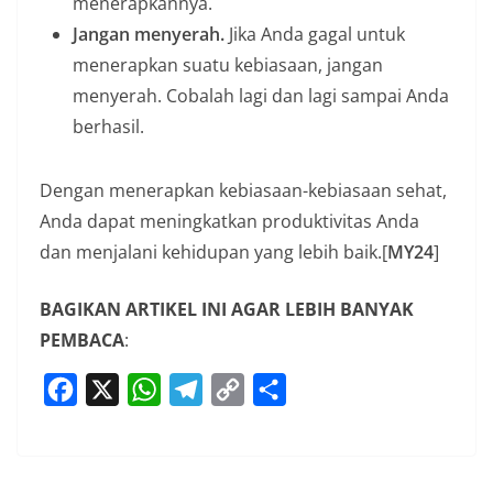
menerapkannya.
Jangan menyerah.
Jika Anda gagal untuk
menerapkan suatu kebiasaan, jangan
menyerah. Cobalah lagi dan lagi sampai Anda
berhasil.
Dengan menerapkan kebiasaan-kebiasaan sehat,
Anda dapat meningkatkan produktivitas Anda
dan menjalani kehidupan yang lebih baik.[
MY24
]
BAGIKAN ARTIKEL INI AGAR LEBIH BANYAK
PEMBACA
:
F
X
W
T
C
S
a
h
e
o
h
c
a
l
p
a
e
t
e
y
r