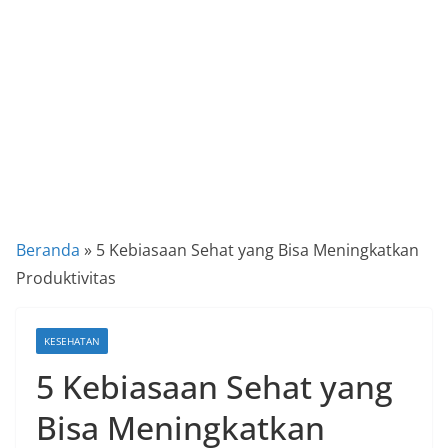
a
P
a
n
d
u
a
n
C
Beranda
»
5 Kebiasaan Sehat yang Bisa Meningkatkan
a
Produktivitas
r
a
KESEHATAN
K
5 Kebiasaan Sehat yang
e
k
Bisa Meningkatkan
i