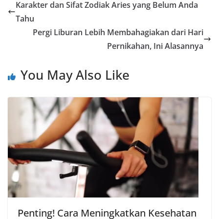
Karakter dan Sifat Zodiak Aries yang Belum Anda
b
s
g
L
e
Tahu
o
A
r
i
Pergi Liburan Lebih Membahagiakan dari Hari
o
p
a
n
Pernikahan, Ini Alasannya
k
p
m
k
You May Also Like
Penting! Cara Meningkatkan Kesehatan