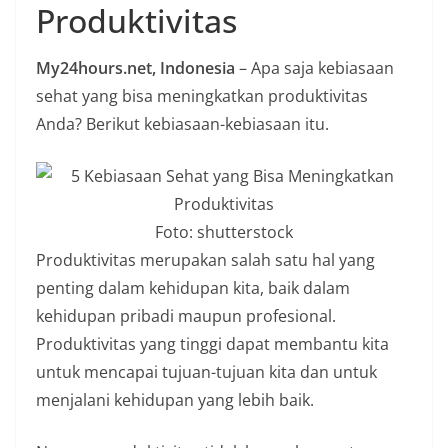
Produktivitas
n
i
My24hours.net, Indonesia
– Apa saja kebiasaan
a
sehat yang bisa meningkatkan produktivitas
n
Anda? Berikut kebiasaan-kebiasaan itu.
T
a
n
p
Foto: shutterstock
a
Produktivitas merupakan salah satu hal yang
H
penting dalam kehidupan kita, baik dalam
o
kehidupan pribadi maupun profesional.
a
Produktivitas yang tinggi dapat membantu kita
x
untuk mencapai tujuan-tujuan kita dan untuk
menjalani kehidupan yang lebih baik.