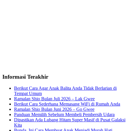
Informasi Terakhir
Berikut Cara Agar Anak Balita Anda Tidak Berlarian di
Tempat Umum
Ramalan Shio Bulan Juli 2026 – Lak Gwee
Berikut Cara Sederhana Memasang WiFi di Rumah Anda
Ramalan Shio Bulan Juni 2026 – Go Gwee
Panduan Memilih Sebelum Membeli Pembersih Udara
Dipastikan Ada Lubang Hitam Super Masif di Pusat Galaksi
Kita
Bunda, Ini Cara Membuat Anak Menjadi Murah Hati