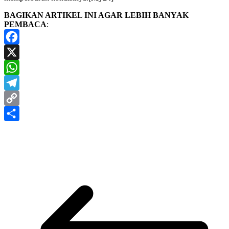
BAGIKAN ARTIKEL INI AGAR LEBIH BANYAK
PEMBACA
:
Facebook
X
WhatsApp
Telegram
Copy
Link
Share