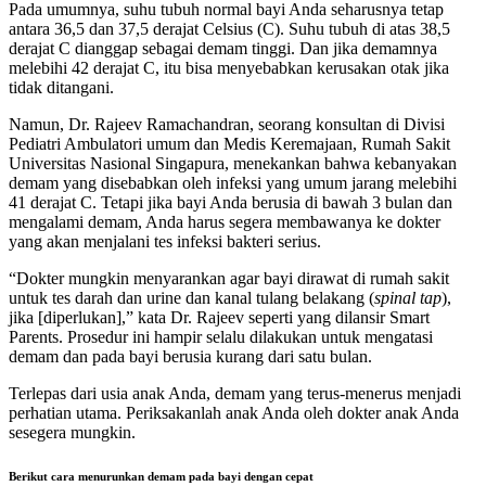
Pada umumnya, suhu tubuh normal bayi Anda seharusnya tetap
antara 36,5 dan 37,5 derajat Celsius (C). Suhu tubuh di atas 38,5
derajat C dianggap sebagai demam tinggi. Dan jika demamnya
melebihi 42 derajat C, itu bisa menyebabkan kerusakan otak jika
tidak ditangani.
Namun, Dr. Rajeev Ramachandran, seorang konsultan di Divisi
Pediatri Ambulatori umum dan Medis Keremajaan, Rumah Sakit
Universitas Nasional Singapura, menekankan bahwa kebanyakan
demam yang disebabkan oleh infeksi yang umum jarang melebihi
41 derajat C. Tetapi jika bayi Anda berusia di bawah 3 bulan dan
mengalami demam, Anda harus segera membawanya ke dokter
yang akan menjalani tes infeksi bakteri serius.
“Dokter mungkin menyarankan agar bayi dirawat di rumah sakit
untuk tes darah dan urine dan kanal tulang belakang (
spinal tap
),
jika [diperlukan],” kata Dr. Rajeev seperti yang dilansir Smart
Parents. Prosedur ini hampir selalu dilakukan untuk mengatasi
demam dan pada bayi berusia kurang dari satu bulan.
Terlepas dari usia anak Anda, demam yang terus-menerus menjadi
perhatian utama. Periksakanlah anak Anda oleh dokter anak Anda
sesegera mungkin.
Berikut cara menurunkan demam pada bayi dengan cepat