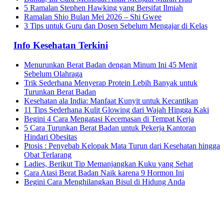
5 Ramalan Stephen Hawking yang Bersifat Ilmiah
Ramalan Shio Bulan Mei 2026 – Shi Gwee
3 Tips untuk Guru dan Dosen Sebelum Mengajar di Kelas
Info Kesehatan Terkini
Menurunkan Berat Badan dengan Minum Ini 45 Menit
Sebelum Olahraga
Trik Sederhana Menyerap Protein Lebih Banyak untuk
Turunkan Berat Badan
Kesehatan ala India: Manfaat Kunyit untuk Kecantikan
11 Tips Sederhana Kulit Glowing dari Wajah Hingga Kaki
Begini 4 Cara Mengatasi Kecemasan di Tempat Kerja
5 Cara Turunkan Berat Badan untuk Pekerja Kantoran
Hindari Obesitas
Ptosis : Penyebab Kelopak Mata Turun dari Kesehatan hingga
Obat Terlarang
Ladies, Berikut Tip Memanjangkan Kuku yang Sehat
Cara Atasi Berat Badan Naik karena 9 Hormon Ini
Begini Cara Menghilangkan Bisul di Hidung Anda