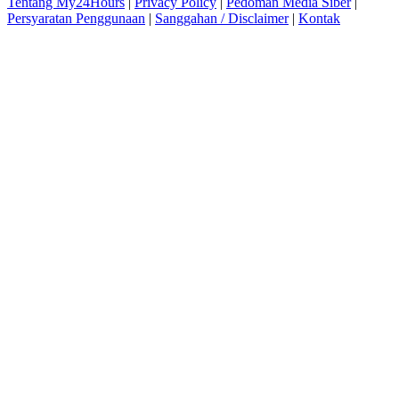
Tentang My24Hours
|
Privacy Policy
|
Pedoman Media Siber
|
Persyaratan Penggunaan
|
Sanggahan / Disclaimer
|
Kontak