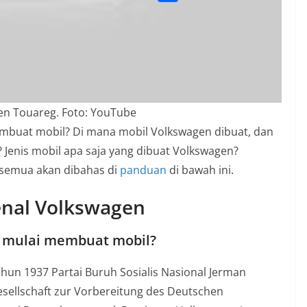
l
o
o
S
s
e
k
p
h
A
g
y
a
p
r
L
r
p
a
i
e
m
n
en Touareg. Foto: YouTube
k
embuat mobil? Di mana mobil Volkswagen dibuat, dan
Jenis mobil apa saja yang dibuat Volkswagen?
semua akan dibahas di
panduan
di bawah ini.
nal Volkswagen
a mulai membuat mobil?
ahun 1937 Partai Buruh Sosialis Nasional Jerman
esellschaft zur Vorbereitung des Deutschen