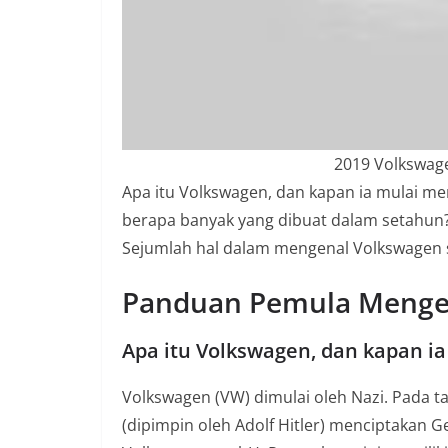
n
i
a
n
T
a
2019 Volkswag
n
Apa itu Volkswagen, dan kapan ia mulai m
p
berapa banyak yang dibuat dalam setahun? 
a
Sejumlah hal dalam mengenal Volkswagen 
H
o
Panduan Pemula Menge
a
Apa itu Volkswagen, dan kapan i
x
Volkswagen (VW) dimulai oleh Nazi. Pada t
(dipimpin oleh Adolf Hitler) menciptakan G