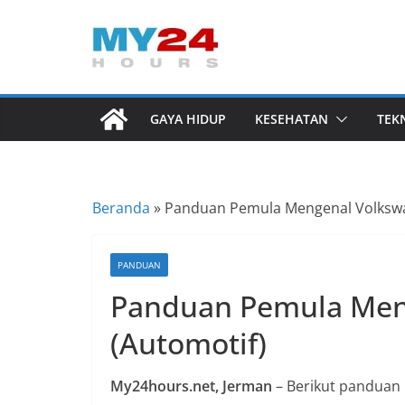
Skip
to
I
content
n
f
GAYA HIDUP
KESEHATAN
TEK
o
r
m
Beranda
»
Panduan Pemula Mengenal Volkswa
a
s
i
PANDUAN
B
Panduan Pemula Men
e
(Automotif)
r
i
My24hours.net, Jerman
– Berikut panduan
t