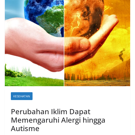
n
i
a
n
T
a
n
p
a
H
o
a
KESEHATAN
x
Perubahan Iklim Dapat
Memengaruhi Alergi hingga
Autisme