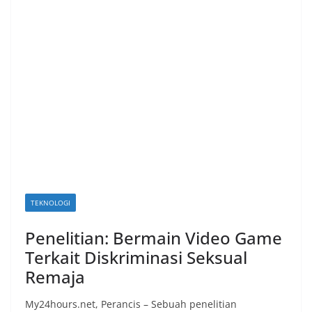
i
a
n
T
a
n
p
a
H
o
TEKNOLOGI
a
x
Penelitian: Bermain Video Game
Terkait Diskriminasi Seksual
Remaja
My24hours.net, Perancis – Sebuah penelitian