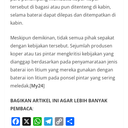
tersebut di bagasi atau pun ditenteng di kabin,
selama baterai dapat dilepas dan ditempatkan di
kabin.
Meskipun demikinan, tidak semua pihak sepakat
dengan kebijakan tersebut. Sejumlah produsen
koper atau tas pintar mengkritisi kebijakan yang
dianggap berdasarkan pada penyamarataan jenis
baterai ion litium yang mereka gunakan dengan
baterai ion litium pada ponsel pintar yang sering
meledak.[
My24
]
BAGIKAN ARTIKEL INI AGAR LEBIH BANYAK
PEMBACA
:
F
X
W
T
C
S