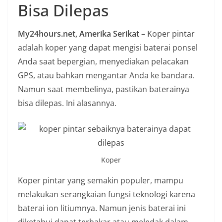
Bisa Dilepas
n
i
My24hours.net, Amerika Serikat
– Koper pintar
a
adalah koper yang dapat mengisi baterai ponsel
n
Anda saat bepergian, menyediakan pelacakan
T
GPS, atau bahkan mengantar Anda ke bandara.
a
Namun saat membelinya, pastikan baterainya
n
bisa dilepas. Ini alasannya.
p
a
H
o
a
Koper
x
Koper pintar yang semakin populer, mampu
melakukan serangkaian fungsi teknologi karena
baterai ion litiumnya. Namun jenis baterai ini