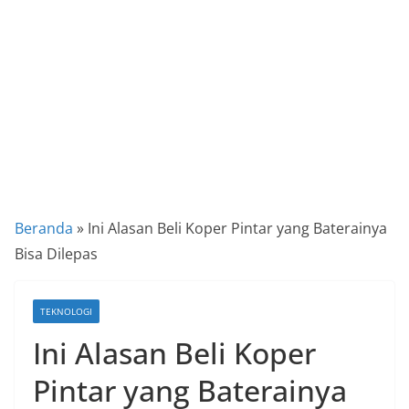
a
P
a
n
d
u
a
n
C
Beranda
»
Ini Alasan Beli Koper Pintar yang Baterainya
a
Bisa Dilepas
r
a
TEKNOLOGI
K
Ini Alasan Beli Koper
e
k
Pintar yang Baterainya
i