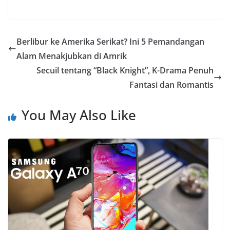
a
h
e
o
h
c
a
l
p
a
e
t
e
y
r
Berlibur ke Amerika Serikat? Ini 5 Pemandangan
b
s
g
L
e
Alam Menakjubkan di Amrik
o
A
r
i
Secuil tentang “Black Knight”, K-Drama Penuh
o
p
a
n
Fantasi dan Romantis
k
p
m
k
You May Also Like