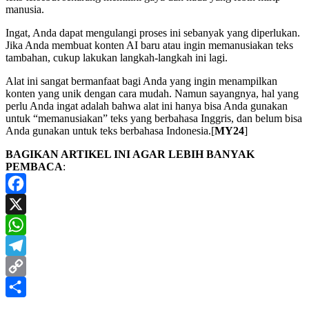
manusia.
Ingat, Anda dapat mengulangi proses ini sebanyak yang diperlukan.
Jika Anda membuat konten AI baru atau ingin memanusiakan teks
tambahan, cukup lakukan langkah-langkah ini lagi.
Alat ini sangat bermanfaat bagi Anda yang ingin menampilkan
konten yang unik dengan cara mudah. Namun sayangnya, hal yang
perlu Anda ingat adalah bahwa alat ini hanya bisa Anda gunakan
untuk “memanusiakan” teks yang berbahasa Inggris, dan belum bisa
Anda gunakan untuk teks berbahasa Indonesia.[
MY24
]
BAGIKAN ARTIKEL INI AGAR LEBIH BANYAK
PEMBACA
:
Facebook
X
WhatsApp
Telegram
Copy
Link
Share