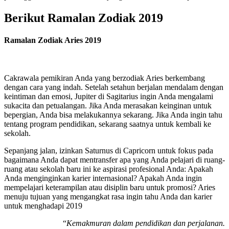
Berikut Ramalan Zodiak 2019
Ramalan Zodiak Aries 2019
Cakrawala pemikiran Anda yang berzodiak Aries berkembang
dengan cara yang indah. Setelah setahun berjalan mendalam dengan
keintiman dan emosi, Jupiter di Sagitarius ingin Anda mengalami
sukacita dan petualangan. Jika Anda merasakan keinginan untuk
bepergian, Anda bisa melakukannya sekarang. Jika Anda ingin tahu
tentang program pendidikan, sekarang saatnya untuk kembali ke
sekolah.
Sepanjang jalan, izinkan Saturnus di Capricorn untuk fokus pada
bagaimana Anda dapat mentransfer apa yang Anda pelajari di ruang-
ruang atau sekolah baru ini ke aspirasi profesional Anda: Apakah
Anda menginginkan karier internasional? Apakah Anda ingin
mempelajari keterampilan atau disiplin baru untuk promosi? Aries
menuju tujuan yang mengangkat rasa ingin tahu Anda dan karier
untuk menghadapi 2019
“
Kemakmuran dalam pendidikan dan perjalanan.