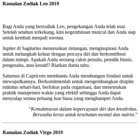
Ramalan Zodiak Leo 2019
Bagi Anda yang berzodiak Leo, pengekangan Anda telah usai.
Setelah setahun terkekang, kini kegembiraan muncul dan Anda siap
untuk kembali menjadi sorotan.
Jupiter di Sagitarius menurunkan rintangan, menginspirasi Anda
untuk melangkah keluar dengan percaya diri dan berkontribusi
dalam mimpi. Apakah Anda seorang calon penulis, pemilik bisnis,
pengusaha, atau kreatif? Biarkan dunia tahu.
Saturnus di Capricorn membantu Anda membangun fondasi untuk
mewujudkannya. Berkomitmenlah untuk mengembangkan disiplin
rutinitas sehari-hari, berfokus pada organisasi, dan menemukan
praktik manajemen waktu yang efektif sehingga Anda dapat
menyulap semua peluang luar biasa yang menghampiri Anda.
“
Kemakmuran dalam kepercayaan diri dan kreativitas.
Berusaha keras untuk kesehatan mental dan nutrisi
.”
Ramalan Zodiak Virgo 2019