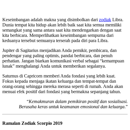
Keseimbangan adalah makna yang disimbolkan dari
zodiak
Libra.
Dunia tempat kita hidup akan lebih baik saat kita semua memiliki
semangkat yang sama antara saat kita mendengarkan dengan saat
kita berbicara. Memperlihatkan keseimbangan sempurna dari
keduanya tersebut semuanya terserah pada diri para Libra.
Jupiter di Sagitarius menjadikan Anda pemikir, pembicara, dan
pendengar yang paling optimis, pandai berbicara, dan penuh
perhatian. Jangan biarkan komunikasi verbal sebagai “kemampuan
lunak” menghalangi Anda untuk memberikan segalanya.
Saturnus di Capricorn memberi Anda fondasi yang lebih kuat.
Fokus kepada menjaga ikatan keluarga dan tempat-tempat dan
orang-orang sehingga mereka merasa seperti di rumah. Anda akan
menuai efek positif dari fondasi yang bermakna sepanjang tahun.
“
Kemakmuran dalam pemikiran positif dan sosialisasi.
Berusaha keras untuk keamanan emosional dan keluarga
.”
Ramalan Zodiak Scorpio 2019