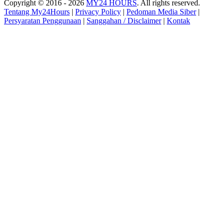
Copyright © 2016 - 2026
MY24 HOURS
. All rights reserved.
Tentang My24Hours
|
Privacy Policy
|
Pedoman Media Siber
|
Persyaratan Penggunaan
|
Sanggahan / Disclaimer
|
Kontak