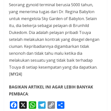
Seorang gynoid terminal berusia 5000 tahun,
yang menerima tugas dari Dr. Regina Babylon
untuk mengelola Sky Garden of Babylon. Selain
itu, dia bekerja sebagai pelayan di Brunhild
Dukedom. Dia adalah pelayan pribadi Touya
setelah melakukan kontrak yang disegel dengan
ciuman. Kepribadiannya digambarkan tidak
senonoh dan tidak tahu malu ketika dia
melakukan sesuatu yang tidak baik terhadap
Touya di setiap kesempatan yang dia dapatkan.
[
MY24
]
BAGIKAN ARTIKEL INI AGAR LEBIH BANYAK
PEMBACA
:
F
X
W
T
C
S