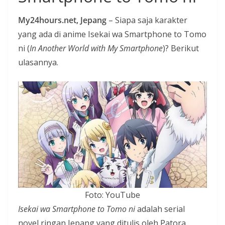
i
My24hours.net, Jepang
– Siapa saja karakter
a
yang ada di anime Isekai wa Smartphone to Tomo
n
ni (
In Another World with My Smartphone
)? Berikut
T
ulasannya.
a
n
p
a
H
o
a
x
Foto: YouTube
Isekai wa Smartphone to Tomo ni
adalah serial
novel ringan Jepang yang ditulis oleh Patora