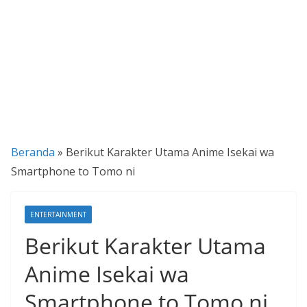
P
a
n
d
u
a
n
Beranda
»
Berikut Karakter Utama Anime Isekai wa
C
Smartphone to Tomo ni
a
r
a
ENTERTAINMENT
K
Berikut Karakter Utama
e
Anime Isekai wa
k
i
Smartphone to Tomo ni
n