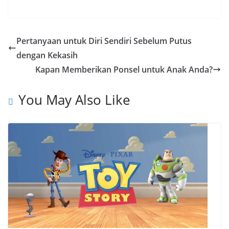
a
h
e
o
h
c
a
l
p
a
e
t
e
y
r
Pertanyaan untuk Diri Sendiri Sebelum Putus
b
s
g
L
e
dengan Kekasih
o
A
r
i
Kapan Memberikan Ponsel untuk Anak Anda?
o
p
a
n
k
p
m
k
You May Also Like