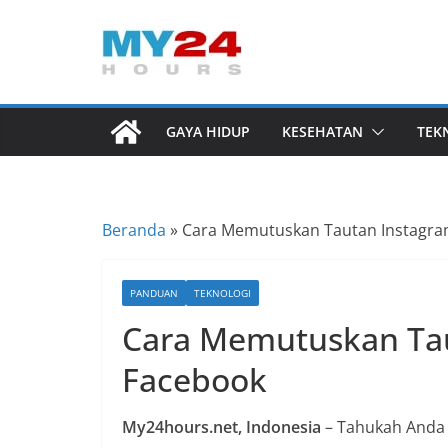
Skip
to
I
content
n
f
GAYA HIDUP
KESEHATAN
TEK
o
r
m
Beranda
»
Cara Memutuskan Tautan Instagra
a
s
i
PANDUAN
TEKNOLOGI
B
Cara Memutuskan Tau
e
Facebook
r
i
My24hours.net, Indonesia
– Tahukah Anda
t