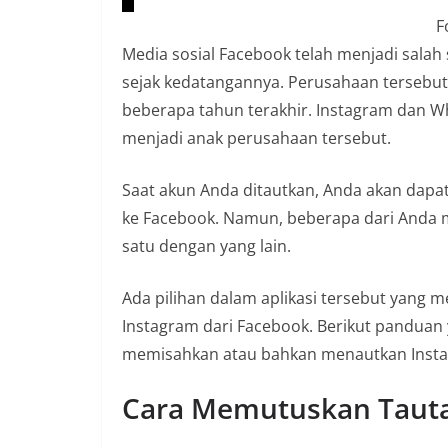
n
F
i
Media sosial Facebook telah menjadi salah
a
sejak kedatangannya. Perusahaan tersebut 
n
beberapa tahun terakhir. Instagram dan W
T
menjadi anak perusahaan tersebut.
a
n
Saat akun Anda ditautkan, Anda akan dap
p
ke Facebook. Namun, beberapa dari Anda 
a
satu dengan yang lain.
H
o
Ada pilihan dalam aplikasi tersebut yan
a
Instagram dari Facebook. Berikut panduan
x
memisahkan atau bahkan menautkan Insta
Cara Memutuskan Tauta