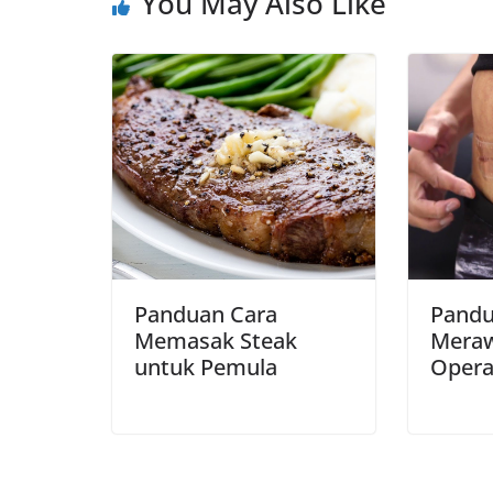
You May Also Like
o
p
a
n
k
p
m
k
Panduan Cara
Pandu
Memasak Steak
Meraw
untuk Pemula
Opera