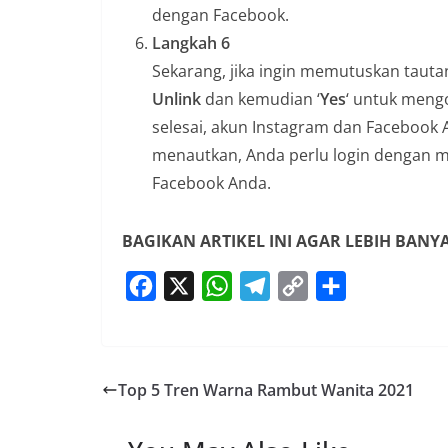
dengan Facebook.
Langkah 6
Sekarang, jika ingin memutuskan tauta
Unlink
dan kemudian ‘
Yes
‘ untuk meng
selesai, akun Instagram dan Facebook A
menautkan, Anda perlu login dengan m
Facebook Anda.
BAGIKAN ARTIKEL INI AGAR LEBIH BAN
F
X
W
T
C
S
a
h
e
o
h
c
a
l
p
a
e
t
e
y
r
Top 5 Tren Warna Rambut Wanita 2021
b
s
g
L
e
o
A
r
i