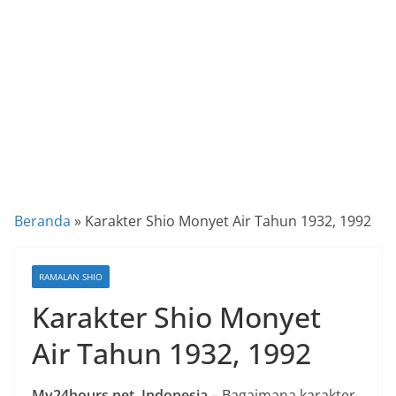
a
P
a
n
d
u
a
n
C
Beranda
»
Karakter Shio Monyet Air Tahun 1932, 1992
a
r
RAMALAN SHIO
a
Karakter Shio Monyet
K
e
Air Tahun 1932, 1992
k
i
My24hours.net, Indonesia
– Bagaimana karakter