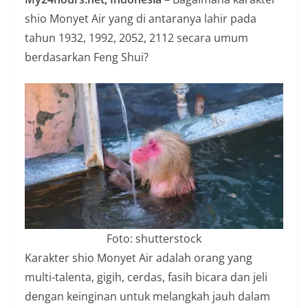
n
shio Monyet Air yang di antaranya lahir pada
i
tahun 1932, 1992, 2052, 2112 secara umum
a
berdasarkan Feng Shui?
n
T
a
n
p
a
H
o
a
Foto: shutterstock
x
Karakter shio Monyet Air adalah orang yang
multi-talenta, gigih, cerdas, fasih bicara dan jeli
dengan keinginan untuk melangkah jauh dalam