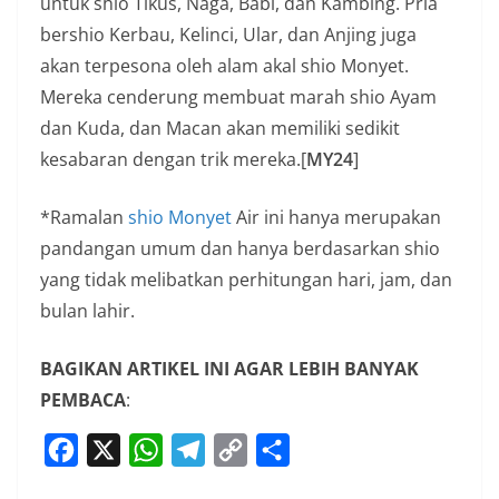
untuk shio Tikus, Naga, Babi, dan Kambing. Pria
bershio Kerbau, Kelinci, Ular, dan Anjing juga
akan terpesona oleh alam akal shio Monyet.
Mereka cenderung membuat marah shio Ayam
dan Kuda, dan Macan akan memiliki sedikit
kesabaran dengan trik mereka.[
MY24
]
*Ramalan
shio Monyet
Air ini hanya merupakan
pandangan umum dan hanya berdasarkan shio
yang tidak melibatkan perhitungan hari, jam, dan
bulan lahir.
BAGIKAN ARTIKEL INI AGAR LEBIH BANYAK
PEMBACA
:
F
X
W
T
C
S
a
h
e
o
h