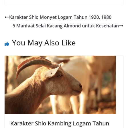
c
a
l
p
a
e
t
e
y
r
Karakter Shio Monyet Logam Tahun 1920, 1980
b
s
g
L
e
5 Manfaat Selai Kacang Almond untuk Kesehatan
o
A
r
i
o
p
a
n
You May Also Like
k
p
m
k
Karakter Shio Kambing Logam Tahun