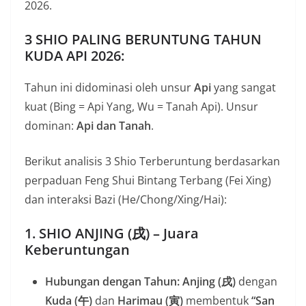
2026.
3 SHIO PALING BERUNTUNG TAHUN
KUDA API 2026:
Tahun ini didominasi oleh unsur
Api
yang sangat
kuat (Bing = Api Yang, Wu = Tanah Api). Unsur
dominan:
Api dan Tanah
.
Berikut analisis 3 Shio Terberuntung berdasarkan
perpaduan Feng Shui Bintang Terbang (Fei Xing)
dan interaksi Bazi (He/Chong/Xing/Hai):
1. SHIO ANJING (戌) – Juara
Keberuntungan
Hubungan dengan Tahun:
Anjing (戌)
dengan
Kuda (午)
dan
Harimau (寅)
membentuk
“San