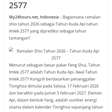
2577
n
i
My24hours.net, Indonesia
– Bagaimana ramalan
a
shio tahun 2026 sebagai Tahun Kuda Api tahun
n
Imlek 2577 yang diprediksi sebagai tahun
T
tantangan?
a
n
p
a
Menurut sebagian besar pakar Feng Shui, Tahun
H
Imlek 2577 adalah Tahun Kuda Api. Awal Tahun
o
Imlek 2577 Kongzili berdasarkan penanggalan
a
Tionghoa dimulai pada Selasa, 17 Februari 2026
x
dan berakhir pada Jumat 5 Februari 2027. Elemen
Api, dalam bentuk Yang, adalah sumber energi
utama dalam kalender Tionghoa sepanjang tahun