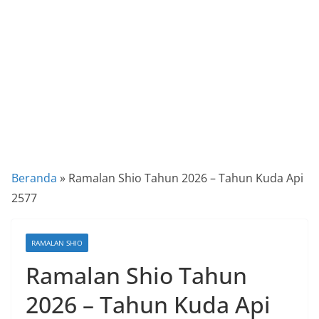
a
P
a
n
d
u
a
n
C
Beranda
»
Ramalan Shio Tahun 2026 – Tahun Kuda Api
a
2577
r
a
RAMALAN SHIO
K
Ramalan Shio Tahun
e
k
2026 – Tahun Kuda Api
i