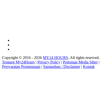
Copyright © 2016 - 2026
MY24 HOURS
. All rights reserved.
Tentang My24Hours
|
Privacy Policy
|
Pedoman Media Siber
|
Persyaratan Penggunaan
|
Sanggahan / Disclaimer
|
Kontak