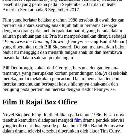
tersebut tayang perdana pada 5 September 2017 dan di teater
Amerika Serikat pada 8 September 2017.
Film yang berlatar belakang tahun 1988 tersebut di awali dengan
pertemuan antara seorang anak tujuh tahun bernama Georgie
dengan seorang pria aneh berpakaian badut, yang berada dalam
saluran pembuangan air. Pria itu memperkenalkan dirinya sebagai
“
Pennywise the Dancing Clown
” (Pennywise sang Badut Menari)
yang diperankan oleh Bill Skarsgard. Dengan menawarkan balon
badut itu menggigit dan menarik tangan anak itu dan membawa
masuk ke dalam saluran pembuangan.
Bill Denbrough, kakak dari Georgie, bersama dengan teman-
temannya yang merupakan korban perundungan (
bully
) di sekolah
mereka, mulai melakukan pencarian. Dalam pencarian tersebut
mereka menemukan berbagai kasus hilangnya anak-anak dan
berujung pada pertemuan mereka dengan Badut Pennywise.
Film It Rajai Box Office
Novel Stephen King, It, diterbitkan pada tahun 1986. Kisah novel
tersebut kemudian diadaptasi menjadi
film
drama pendek televisi
yang terdiri dari dua episode pada tahun 1990. Badut Pennywise
dalam drama televisi tersebut diperankan oleh aktor Tim Curry.