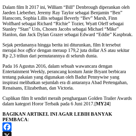
Dalam film It 2017 ini, William “Bill” Denbrough diperankan oleh
Jaeden Lieberher, Jeremy Ray Taylor sebagai Benjamin “Ben”
Hanscom, Sophia Lillis sebagai Beverly “Bev” Marsh, Finn
Wolfhard sebagai Richard “Richie” Tozier, Wyatt Oleff sebagai
Stanley “Stan” Uris, Chosen Jacobs sebagai Michael “Mike”
Hanlon, dan Jack Dylan Grazer sebagai Edward “Eddie” Kaspbrak.
Sejak perdananya hingga berita ini diturunkan, film It tersebut
merajai
box office
dengan meraup 179,2 juta dollar AS atau sekitar
Rp 2,3 triliun dari pemutarannya di seluruh dunia.
Pada 16 Agustus 2016, dalam sebuah wawancara dengan
Entertainment Weekly, perancang kostum Janie Bryant berbicara
tentang pakaian yang digunakan oleh Badut Pennywise yang
inspirasi melibatkan sejumlah era di antaranya Abad Pertengahan,
Renaisans, Elizabethan, dan Victoria.
Cuplikan film It sendiri meraih penghargaan Golden Trailer Awards
dalam kategori Horor Terbaik pada 6 Juni 2017.[
MY24
]
BAGIKAN ARTIKEL INI AGAR LEBIH BANYAK
PEMBACA
:
Facebook