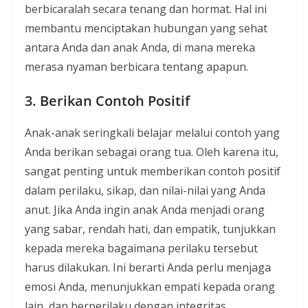
berbicaralah secara tenang dan hormat. Hal ini
membantu menciptakan hubungan yang sehat
antara Anda dan anak Anda, di mana mereka
merasa nyaman berbicara tentang apapun.
3. Berikan Contoh Positif
Anak-anak seringkali belajar melalui contoh yang
Anda berikan sebagai orang tua. Oleh karena itu,
sangat penting untuk memberikan contoh positif
dalam perilaku, sikap, dan nilai-nilai yang Anda
anut. Jika Anda ingin anak Anda menjadi orang
yang sabar, rendah hati, dan empatik, tunjukkan
kepada mereka bagaimana perilaku tersebut
harus dilakukan. Ini berarti Anda perlu menjaga
emosi Anda, menunjukkan empati kepada orang
lain, dan berperilaku dengan integritas.