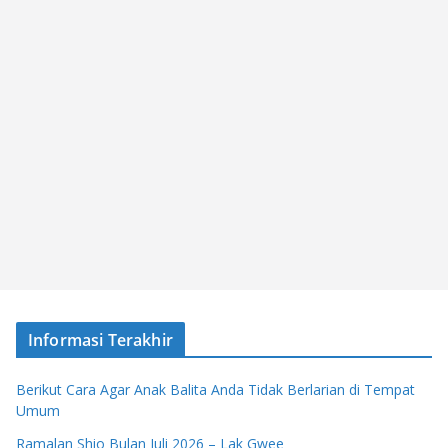
Informasi Terakhir
Berikut Cara Agar Anak Balita Anda Tidak Berlarian di Tempat
Umum
Ramalan Shio Bulan Juli 2026 – Lak Gwee