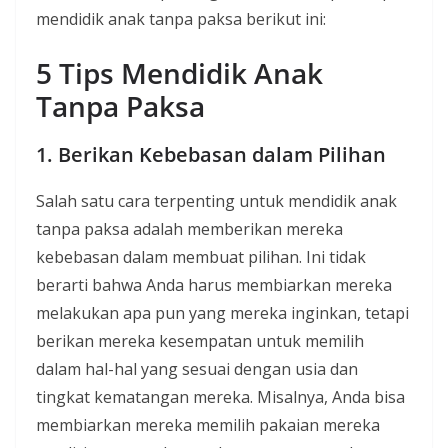
mendidik anak tanpa paksa berikut ini:
5 Tips Mendidik Anak
Tanpa Paksa
1. Berikan Kebebasan dalam Pilihan
Salah satu cara terpenting untuk mendidik anak
tanpa paksa adalah memberikan mereka
kebebasan dalam membuat pilihan. Ini tidak
berarti bahwa Anda harus membiarkan mereka
melakukan apa pun yang mereka inginkan, tetapi
berikan mereka kesempatan untuk memilih
dalam hal-hal yang sesuai dengan usia dan
tingkat kematangan mereka. Misalnya, Anda bisa
membiarkan mereka memilih pakaian mereka