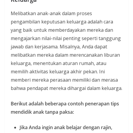
Melibatkan anak-anak dalam proses
pengambilan keputusan keluarga adalah cara
yang baik untuk memberdayakan mereka dan
mengajarkan nilai-nilai penting seperti tanggung
jawab dan kerjasama. Misalnya, Anda dapat
melibatkan mereka dalam merencanakan liburan
keluarga, menentukan aturan rumah, atau
memilih aktivitas keluarga akhir pekan. Ini
memberi mereka perasaan memiliki dan merasa
bahwa pendapat mereka dihargai dalam keluarga.
Berikut adalah beberapa contoh penerapan tips
mendidik anak tanpa paksa:
Jika Anda ingin anak belajar dengan rajin,