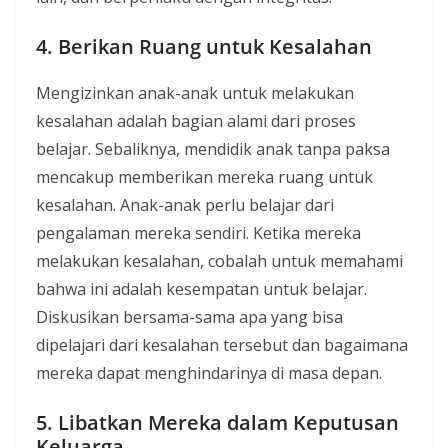
4. Berikan Ruang untuk Kesalahan
Mengizinkan anak-anak untuk melakukan
kesalahan adalah bagian alami dari proses
belajar. Sebaliknya, mendidik anak tanpa paksa
mencakup memberikan mereka ruang untuk
kesalahan. Anak-anak perlu belajar dari
pengalaman mereka sendiri. Ketika mereka
melakukan kesalahan, cobalah untuk memahami
bahwa ini adalah kesempatan untuk belajar.
Diskusikan bersama-sama apa yang bisa
dipelajari dari kesalahan tersebut dan bagaimana
mereka dapat menghindarinya di masa depan.
5. Libatkan Mereka dalam Keputusan
Keluarga