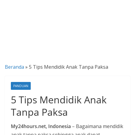
P
a
n
d
u
a
n
Beranda
»
5 Tips Mendidik Anak Tanpa Paksa
C
a
r
PANDUAN
a
5 Tips Mendidik Anak
K
Tanpa Paksa
e
k
i
My24hours.net, Indonesia
– Bagaimana mendidik
n
anak tanpa paksa sehingga anak dapat