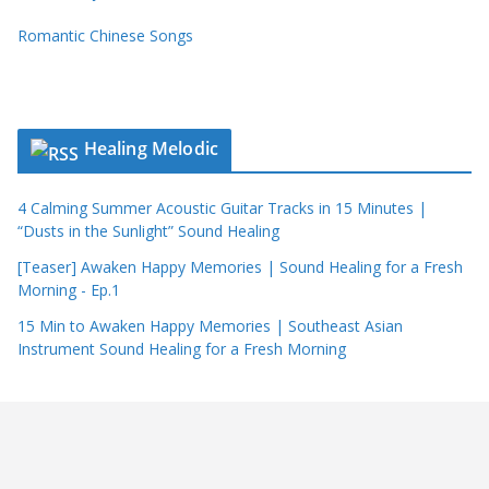
Romantic Chinese Songs
Healing Melodic
4 Calming Summer Acoustic Guitar Tracks in 15 Minutes |
“Dusts in the Sunlight” Sound Healing
[Teaser] Awaken Happy Memories | Sound Healing for a Fresh
Morning - Ep.1
15 Min to Awaken Happy Memories | Southeast Asian
Instrument Sound Healing for a Fresh Morning