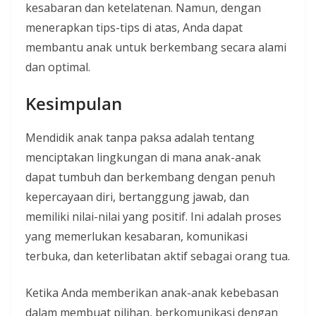
kesabaran dan ketelatenan. Namun, dengan
menerapkan tips-tips di atas, Anda dapat
membantu anak untuk berkembang secara alami
dan optimal.
Kesimpulan
Mendidik anak tanpa paksa adalah tentang
menciptakan lingkungan di mana anak-anak
dapat tumbuh dan berkembang dengan penuh
kepercayaan diri, bertanggung jawab, dan
memiliki nilai-nilai yang positif. Ini adalah proses
yang memerlukan kesabaran, komunikasi
terbuka, dan keterlibatan aktif sebagai orang tua.
Ketika Anda memberikan anak-anak kebebasan
dalam membuat pilihan, berkomunikasi dengan