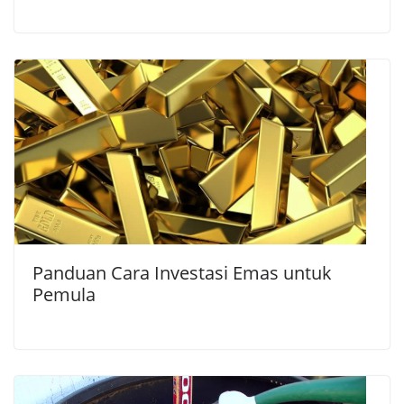
Panduan Cara Investasi Emas untuk
Pemula