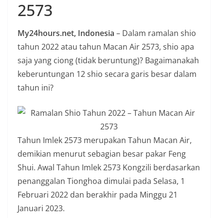
2573
n
i
My24hours.net, Indonesia
– Dalam ramalan shio
a
tahun 2022 atau tahun Macan Air 2573, shio apa
n
saja yang ciong (tidak beruntung)? Bagaimanakah
T
keberuntungan 12 shio secara garis besar dalam
a
tahun ini?
n
p
a
H
Tahun Imlek 2573 merupakan Tahun Macan Air,
o
demikian menurut sebagian besar pakar Feng
a
Shui. Awal Tahun Imlek 2573 Kongzili berdasarkan
x
penanggalan Tionghoa dimulai pada Selasa, 1
Februari 2022 dan berakhir pada Minggu 21
Januari 2023.