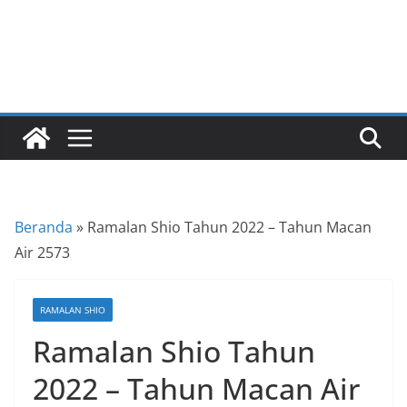
a
P
a
n
d
u
a
n
C
Beranda
»
Ramalan Shio Tahun 2022 – Tahun Macan
a
Air 2573
r
a
RAMALAN SHIO
K
Ramalan Shio Tahun
e
k
2022 – Tahun Macan Air
i