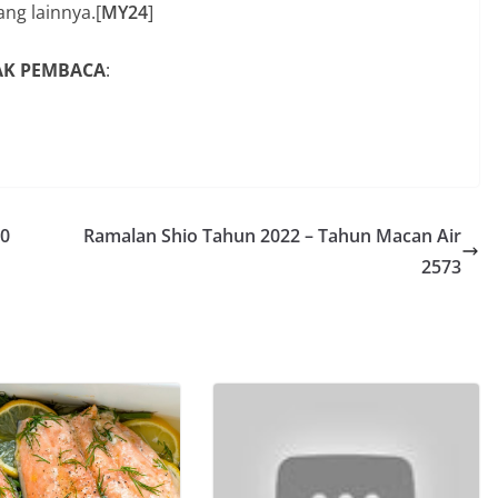
ang lainnya.[
MY24
]
YAK PEMBACA
:
00
Ramalan Shio Tahun 2022 – Tahun Macan Air
2573