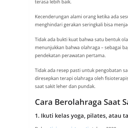
terasa lebih baik.
n
i
Kecenderungan alami orang ketika ada sesua
a
menghindari gerakan seringkali bisa menja
n
T
Tidak ada bukti kuat bahwa satu bentuk olah
a
menunjukkan bahwa olahraga – sebagai bagi
n
pendekatan perawatan pertama.
p
a
Tidak ada resep pasti untuk pengobatan sak
H
diresepkan terapi olahraga oleh fisioterapi
o
saat sakit leher dan pundak.
a
Cara Berolahraga Saat S
x
1. Ikuti kelas yoga, pilates, atau ta