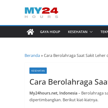
Skip
to
I
content
n
f
GAYA HIDUP
KESEHATAN
TEK
o
r
m
Beranda
»
Cara Berolahraga Saat Sakit Leher
a
s
i
KESEHATAN
B
Cara Berolahraga Saa
e
r
My24hours.net, Indonesia
– Berolahraga sa
i
dipertimbangkan. Berikut kiat-kiatnya.
t