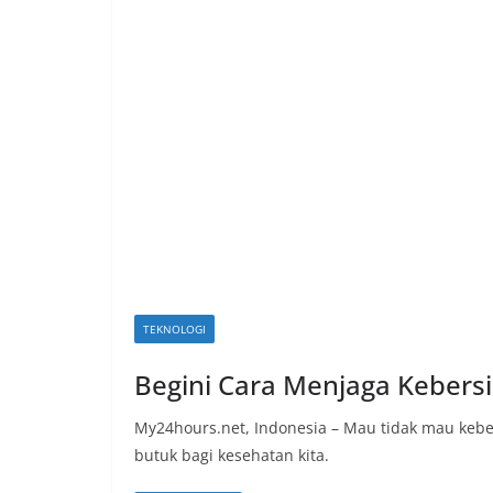
a
P
a
n
d
u
a
n
C
a
r
TEKNOLOGI
a
Begini Cara Menjaga Kebers
K
e
My24hours.net, Indonesia – Mau tidak mau kebe
k
butuk bagi kesehatan kita.
i