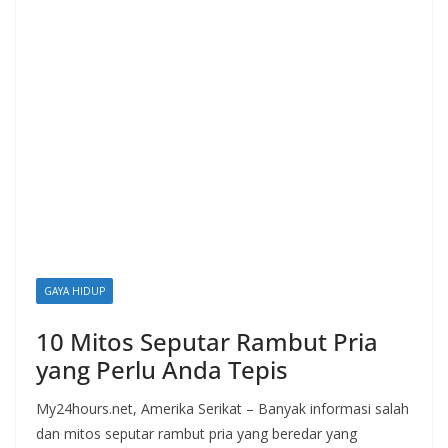
i
a
n
T
a
n
p
a
H
o
GAYA HIDUP
a
x
10 Mitos Seputar Rambut Pria
yang Perlu Anda Tepis
My24hours.net, Amerika Serikat – Banyak informasi salah
dan mitos seputar rambut pria yang beredar yang