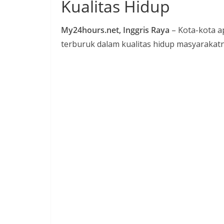
Kualitas Hidup
t
a
My24hours.net, Inggris Raya
– Kota-kota a
P
terburuk dalam kualitas hidup masyarakat
a
n
d
u
a
n
C
a
r
a
K
e
k