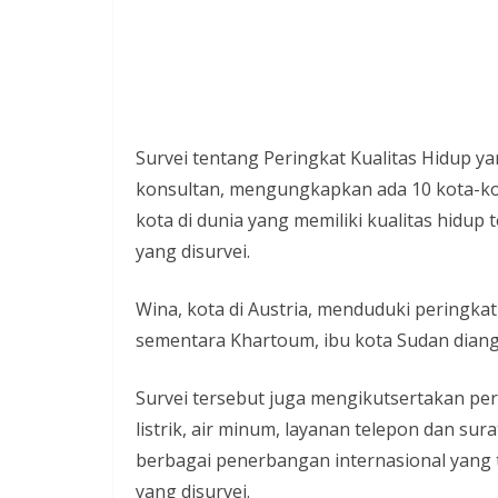
i
n
i
a
n
Survei tentang Peringkat Kualitas Hidup y
T
konsultan, mengungkapkan ada 10 kota-kota
a
kota di dunia yang memiliki kualitas hidup
n
yang disurvei.
p
a
Wina, kota di Austria, menduduki peringka
H
sementara Khartoum, ibu kota Sudan diang
o
Survei tersebut juga mengikutsertakan per
a
listrik, air minum, layanan telepon dan sur
x
berbagai penerbangan internasional yang t
yang disurvei.