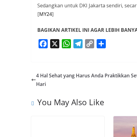
Sedangkan untuk DKI Jakarta sendiri, seca
[
MY24
]
BAGIKAN ARTIKEL INI AGAR LEBIH BAN
F
X
W
T
C
S
a
h
e
o
h
c
a
l
p
a
e
t
e
y
r
4 Hal Sehat yang Harus Anda Praktikkan Se
b
s
g
L
e
Hari
o
A
r
i
o
p
a
n
You May Also Like
k
p
m
k