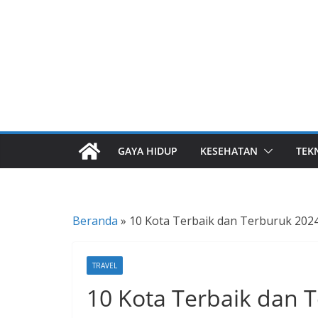
Skip
to
content
I
n
f
o
GAYA HIDUP
KESEHATAN
TEK
r
m
a
s
Beranda
»
10 Kota Terbaik dan Terburuk 2024
i
B
TRAVEL
e
10 Kota Terbaik dan 
r
i