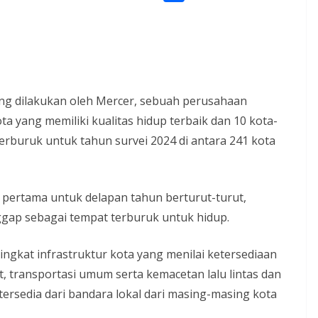
l
o
o
S
s
e
k
p
h
A
g
y
a
p
r
L
r
p
a
i
e
ang dilakukan oleh Mercer, sebuah perusahaan
m
n
 yang memiliki kualitas hidup terbaik dan 10 kota-
k
 terburuk untuk tahun survei 2024 di antara 241 kota
t pertama untuk delapan tahun berturut-turut,
gap sebagai tempat terburuk untuk hidup.
ingkat infrastruktur kota yang menilai ketersediaan
at, transportasi umum serta kemacetan lalu lintas dan
ersedia dari bandara lokal dari masing-masing kota