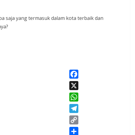
pa saja yang termasuk dalam kota terbaik dan
nya?
F
a
X
c
W
e
h
T
b
a
e
o
C
t