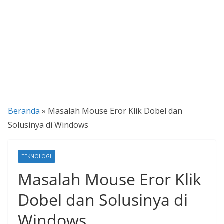
P
a
n
d
u
a
n
Beranda
»
Masalah Mouse Eror Klik Dobel dan
C
Solusinya di Windows
a
r
a
TEKNOLOGI
K
Masalah Mouse Eror Klik
e
Dobel dan Solusinya di
k
i
Windows
n