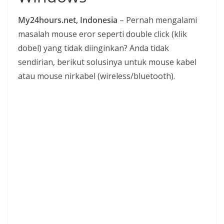
i
My24hours.net, Indonesia
– Pernah mengalami
a
masalah mouse eror seperti double click (klik
n
dobel) yang tidak diinginkan? Anda tidak
T
sendirian, berikut solusinya untuk mouse kabel
a
atau mouse nirkabel (wireless/bluetooth).
n
p
a
H
o
a
x