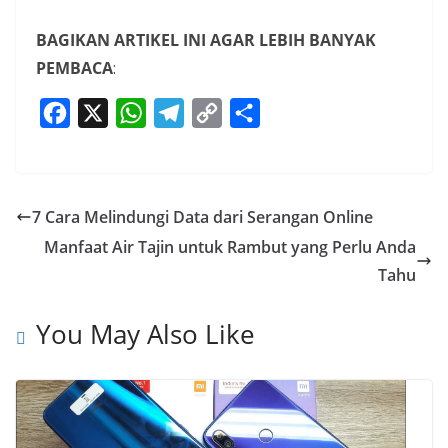
BAGIKAN ARTIKEL INI AGAR LEBIH BANYAK
PEMBACA
:
F
X
W
T
C
S
a
h
e
o
h
c
a
l
p
a
e
t
e
y
r
7 Cara Melindungi Data dari Serangan Online
b
s
g
L
e
Manfaat Air Tajin untuk Rambut yang Perlu Anda
o
A
r
i
Tahu
o
p
a
n
k
p
m
k
You May Also Like