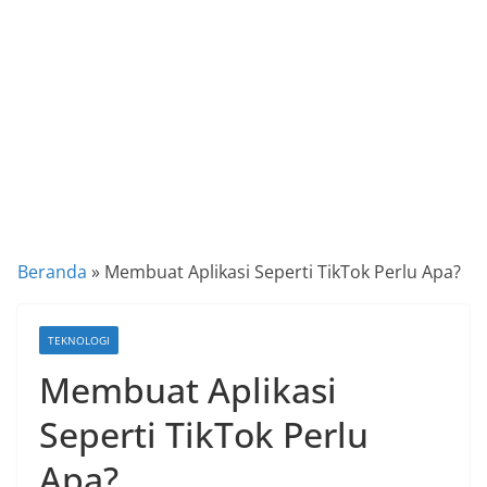
a
P
a
n
d
u
a
n
C
Beranda
»
Membuat Aplikasi Seperti TikTok Perlu Apa?
a
r
TEKNOLOGI
a
Membuat Aplikasi
K
e
Seperti TikTok Perlu
k
Apa?
i