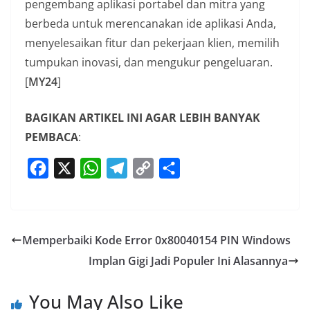
pengembang aplikasi portabel dan mitra yang
berbeda untuk merencanakan ide aplikasi Anda,
menyelesaikan fitur dan pekerjaan klien, memilih
tumpukan inovasi, dan mengukur pengeluaran.
[
MY24
]
BAGIKAN ARTIKEL INI AGAR LEBIH BANYAK
PEMBACA
:
F
X
W
T
C
S
a
h
e
o
h
c
a
l
p
a
e
t
e
y
r
Memperbaiki Kode Error 0x80040154 PIN Windows
b
s
g
L
e
Implan Gigi Jadi Populer Ini Alasannya
o
A
r
i
o
p
a
n
You May Also Like