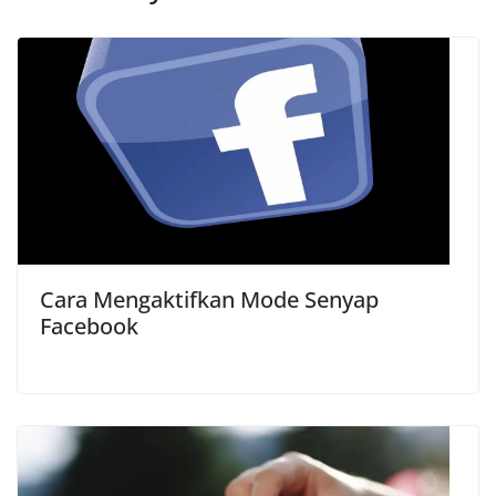
k
p
m
k
Cara Mengaktifkan Mode Senyap
Facebook