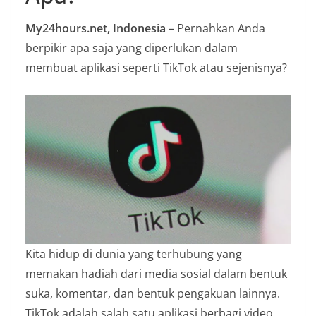
n
My24hours.net, Indonesia
– Pernahkan Anda
i
berpikir apa saja yang diperlukan dalam
a
membuat aplikasi seperti TikTok atau sejenisnya?
n
T
a
n
p
a
H
o
a
x
Kita hidup di dunia yang terhubung yang
memakan hadiah dari media sosial dalam bentuk
suka, komentar, dan bentuk pengakuan lainnya.
TikTok adalah salah satu aplikasi berbagi video