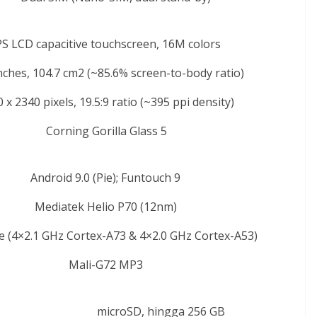
PS LCD capacitive touchscreen, 16M colors
inches, 104.7 cm2 (~85.6% screen-to-body ratio)
 x 2340 pixels, 19.5:9 ratio (~395 ppi density)
Corning Gorilla Glass 5
Android 9.0 (Pie); Funtouch 9
Mediatek Helio P70 (12nm)
e (4×2.1 GHz Cortex-A73 & 4×2.0 GHz Cortex-A53)
Mali-G72 MP3
microSD, hingga 256 GB