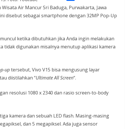
l
o
o
S
s
 Wisata Air Mancur Sri Baduga, Purwakarta, Jawa
e
k
p
h
e ini disebut sebagai smartphone dengan 32MP Pop-Up
A
g
y
a
p
r
L
r
p
a
i
 muncul ketika dibutuhkan jika Anda ingin melakukan
e
m
n
ka tidak digunakan misalnya menutup aplikasi kamera
k
op-up
tersebut, Vivo V15 bisa mengusung layar
au diistilahkan “
Ultimate All Screen
“.
ngan resolusi 1080 x 2340 dan rasio screen-to-body
 tiga kamera dan sebuah LED flash. Masing-masing
egapiksel, dan 5 megapiksel. Ada juga sensor