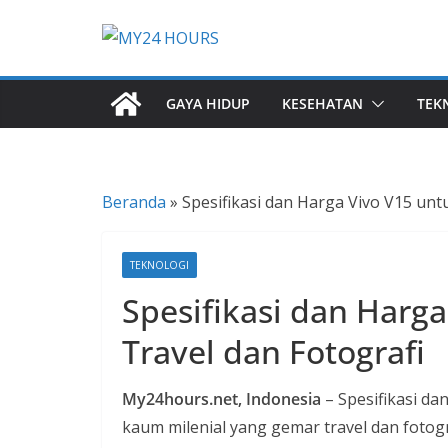
Skip
to
I
content
n
GAYA HIDUP
KESEHATAN
TEK
f
o
r
m
Beranda
»
Spesifikasi dan Harga Vivo V15 unt
a
s
TEKNOLOGI
i
Spesifikasi dan Harg
B
e
Travel dan Fotografi
r
i
My24hours.net, Indonesia
– Spesifikasi d
t
kaum milenial yang gemar travel dan fotogr
a