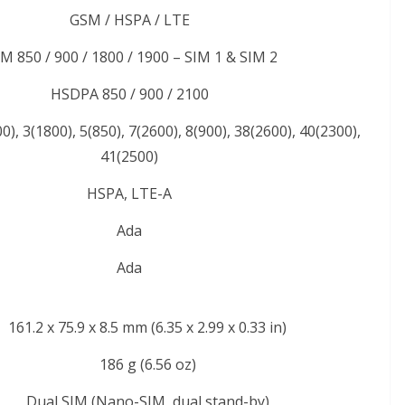
GSM / HSPA / LTE
M 850 / 900 / 1800 / 1900 – SIM 1 & SIM 2
HSDPA 850 / 900 / 2100
), 3(1800), 5(850), 7(2600), 8(900), 38(2600), 40(2300),
41(2500)
HSPA, LTE-A
Ada
Ada
161.2 x 75.9 x 8.5 mm (6.35 x 2.99 x 0.33 in)
186 g (6.56 oz)
Dual SIM (Nano-SIM, dual stand-by)