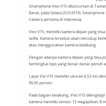
Smartphone Vivo V15 diluncurkan di Taman
i
Barat, pada Selasa (5/3/2019). Smartphon
a
Camera pertama di Indonesia.
n
T
Vivo V15, memiliki kamera depan yang bisa
a
selfie. Kamera tersebut akan menutup keti
n
atau menggunakan kamera belakang.
p
a
Dengan adanya kamera depan yang bisa
p
H
berbingkai tipis yang benar-benar penuh at
o
a
Layar Vivi V15 memiliki ukuran 6,53 inci de
x
90,95 persen.
Pada bagian belakang, Vivo V15 dilengkapi
kamera memiliki sensor 13 megapiksel, 8 m