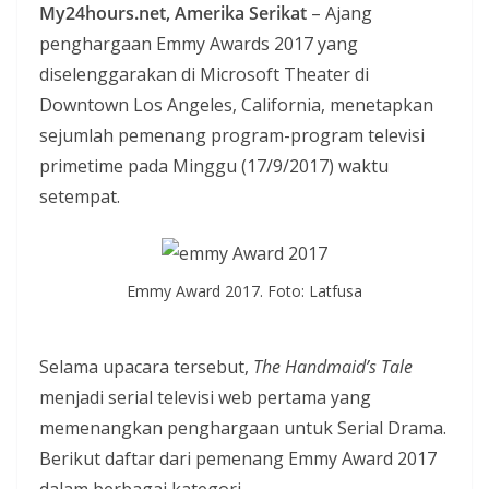
My24hours.net, Amerika Serikat
– Ajang
i
penghargaan Emmy Awards 2017 yang
a
diselenggarakan di Microsoft Theater di
n
Downtown Los Angeles, California, menetapkan
T
sejumlah pemenang program-program televisi
a
primetime pada Minggu (17/9/2017) waktu
n
setempat.
p
a
H
Emmy Award 2017. Foto: Latfusa
o
a
x
Selama upacara tersebut,
The Handmaid’s Tale
menjadi serial televisi web pertama yang
memenangkan penghargaan untuk Serial Drama.
Berikut daftar dari pemenang Emmy Award 2017