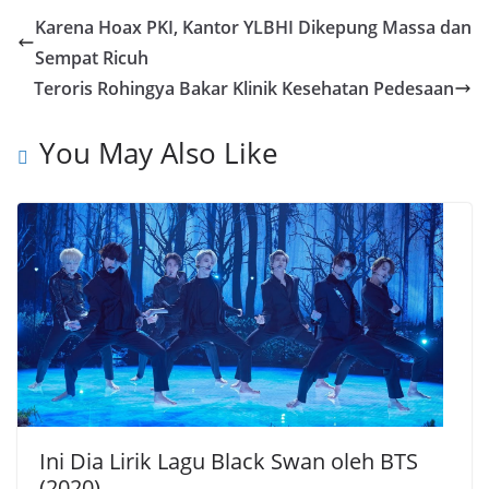
e
t
e
y
r
Karena Hoax PKI, Kantor YLBHI Dikepung Massa dan
b
s
g
L
e
Sempat Ricuh
o
A
r
i
Teroris Rohingya Bakar Klinik Kesehatan Pedesaan
o
p
a
n
k
p
m
k
You May Also Like
Ini Dia Lirik Lagu Black Swan oleh BTS
(2020)