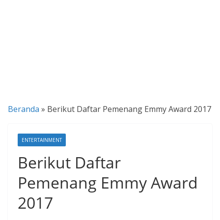
P
a
n
d
u
a
n
Beranda
»
Berikut Daftar Pemenang Emmy Award 2017
C
a
r
ENTERTAINMENT
a
Berikut Daftar
K
Pemenang Emmy Award
e
k
2017
i
n