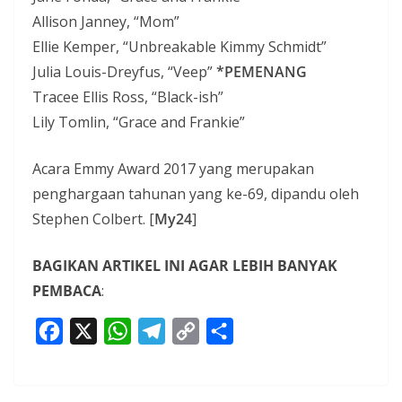
Allison Janney, “Mom”
Ellie Kemper, “Unbreakable Kimmy Schmidt”
Julia Louis-Dreyfus, “Veep”
*PEMENANG
Tracee Ellis Ross, “Black-ish”
Lily Tomlin, “Grace and Frankie”
Acara Emmy Award 2017 yang merupakan
penghargaan tahunan yang ke-69, dipandu oleh
Stephen Colbert. [
My24
]
BAGIKAN ARTIKEL INI AGAR LEBIH BANYAK
PEMBACA
:
F
X
W
T
C
S
a
h
e
o
h
c
a
l
p
a