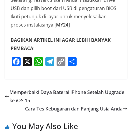
Sekarang, restart sistem Anda, masukkan drive
USB dan pilih boot dari USB di pengaturan BIOS.
Ikuti petunjuk di layar untuk menyelesaikan
proses instalasinya.[
MY24
]
BAGIKAN ARTIKEL INI AGAR LEBIH BANYAK
PEMBACA
:
F
X
W
T
C
S
a
h
e
o
h
c
a
l
p
a
e
t
e
y
r
Memperbaiki Daya Baterai iPhone Setelah Upgrade
b
s
g
L
e
ke iOS 15
o
A
r
i
Cara Tes Kebugaran dan Panjang Usia Anda
o
p
a
n
k
p
m
k
You May Also Like