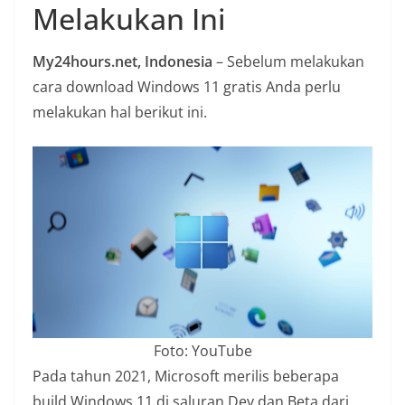
Melakukan Ini
n
i
My24hours.net, Indonesia
– Sebelum melakukan
a
cara download Windows 11 gratis Anda perlu
n
melakukan hal berikut ini.
T
a
n
p
a
H
o
a
x
Foto: YouTube
Pada tahun 2021, Microsoft merilis beberapa
build Windows 11 di saluran Dev dan Beta dari