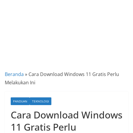
a
P
a
n
d
u
a
n
C
Beranda
»
Cara Download Windows 11 Gratis Perlu
a
Melakukan Ini
r
a
PANDUAN
TEKNOLOGI
K
Cara Download Windows
e
k
11 Gratis Perlu
i