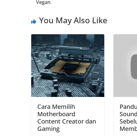
Vegan
o
A
r
i
o
p
a
n
You May Also Like
k
p
m
k
Cara Memilih
Pandu
Motherboard
Sound
Content Creator dan
Sebe
Gaming
Membe