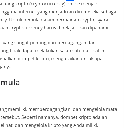
l
o
o
 uang kripto (cryptocurrency) online menjadi
S
s
e
k
p
ngguna internet yang menjadikan diri mereka sebagai
h
A
g
ncy. Untuk pemula dalam permainan crypto, syarat
y
a
p
r
aan cryptocurrency harus dipelajari dan dipahami.
L
r
p
a
i
e
an yang sangat penting dari perdagangan dan
m
n
ang tidak dapat melakukan salah satu dari hal ini
k
rkenalkan dompet kripto, menguraikan untuk apa
janya.
emula
yang memiliki, memperdagangkan, dan mengelola mata
 tersebut. Seperti namanya, dompet kripto adalah
ihat, dan mengelola kripto yang Anda miliki.