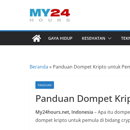
Skip
to
I
content
n
f
GAYA HIDUP
KESEHATAN
TEK
o
r
m
Beranda
»
Panduan Dompet Kripto untuk Pe
a
s
i
PANDUAN
B
Panduan Dompet Kri
e
r
My24hours.net, Indonesia
– Apa itu dompet
i
dompet kripto untuk pemula di bidang cry
t