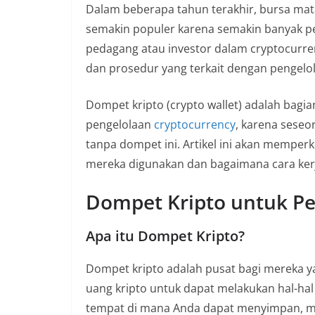
n
Dalam beberapa tahun terakhir, bursa mata
i
semakin populer karena semakin banyak pe
a
pedagang atau investor dalam cryptocurre
n
dan prosedur yang terkait dengan pengelol
T
Dompet kripto (crypto wallet) adalah bagi
a
pengelolaan
cryptocurrency
, karena seseor
n
tanpa dompet ini. Artikel ini akan mempe
p
mereka digunakan dan bagaimana cara ker
a
H
Dompet Kripto untuk P
o
a
Apa itu Dompet Kripto?
x
Dompet kripto adalah pusat bagi mereka 
uang kripto untuk dapat melakukan hal-hal
tempat di mana Anda dapat menyimpan, mel