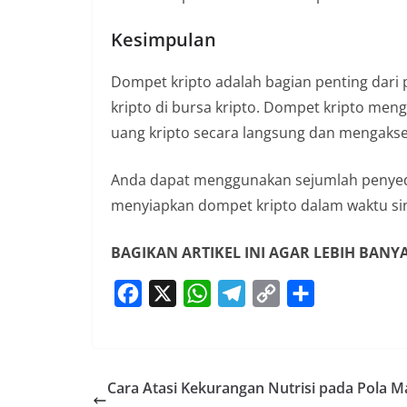
Kesimpulan
Dompet kripto adalah bagian penting dari
kripto di bursa kripto. Dompet kripto men
uang kripto secara langsung dan mengakses
Anda dapat menggunakan sejumlah penyedi
menyiapkan dompet kripto dalam waktu sin
BAGIKAN ARTIKEL INI AGAR LEBIH BAN
F
X
W
T
C
S
a
h
e
o
h
c
a
l
p
a
e
t
e
y
r
Cara Atasi Kekurangan Nutrisi pada Pola 
b
s
g
L
e