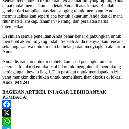
Setelah menentukan ukuran dan tema akuarium yang dipilih, Anda
dapat mulai memetakan tata letak Anda di atas kertas. Buatlah
gambar dari tampilan atas dan samping untuk membantu Anda
memvisualisasikan seperti apa bentuk akuarium Anda dan di mana
fitur materi lanskap, tanaman / karang, dan peralatan harus
ditempatkan.
Di sinilah semua penelitian Anda benar-benar digabungkan untuk
membuat akuarium yang indah. Setelah Anda menyiapkan rencana,
sekarang saatnya untuk mulai berbelanja dan menyiapkan akuarium
Anda.
Anda disarankan untuk membeli ikan hasil penangkaran dari
peternak lokal terkemuka. Hal ini untuk menghindari mendukung
perdagangan hewan ilegal. Dan pastikan untuk mendapatkan izin
yang mungkin diperlukan untuk memelihara ikan eksotis di lokasi
Anda.[
MY24
]
BAGIKAN ARTIKEL INI AGAR LEBIH BANYAK
PEMBACA
:
Facebook
X