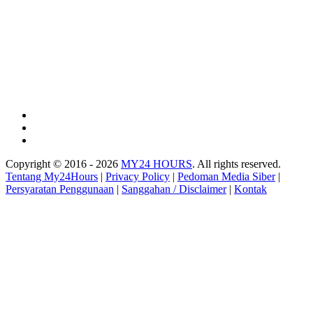
Copyright © 2016 - 2026
MY24 HOURS
. All rights reserved.
Tentang My24Hours
|
Privacy Policy
|
Pedoman Media Siber
|
Persyaratan Penggunaan
|
Sanggahan / Disclaimer
|
Kontak