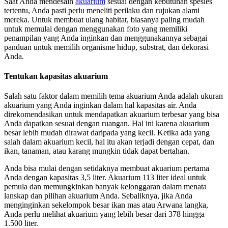
Saat Anda mendesain
akuarium
sesuai dengan kebutuhan spesies
tertentu, Anda pasti perlu meneliti perilaku dan rujukan alami
mereka. Untuk membuat ulang habitat, biasanya paling mudah
untuk memulai dengan menggunakan foto yang memiliki
penampilan yang Anda inginkan dan menggunakannya sebagai
panduan untuk memilih organisme hidup, substrat, dan dekorasi
Anda.
Tentukan kapasitas akuarium
Salah satu faktor dalam memilih tema akuarium Anda adalah ukuran
akuarium yang Anda inginkan dalam hal kapasitas air. Anda
direkomendasikan untuk mendapatkan akuarium terbesar yang bisa
Anda dapatkan sesuai dengan ruangan. Hal ini karena akuarium
besar lebih mudah dirawat daripada yang kecil. Ketika ada yang
salah dalam akuarium kecil, hal itu akan terjadi dengan cepat, dan
ikan, tanaman, atau karang mungkin tidak dapat bertahan.
Anda bisa mulai dengan setidaknya membuat akuarium pertama
Anda dengan kapasitas 3,5 liter. Akuarium 113 liter ideal untuk
pemula dan memungkinkan banyak kelonggaran dalam menata
lanskap dan pilihan akuarium Anda. Sebaliknya, jika Anda
menginginkan sekelompok besar ikan mas atau Arwana langka,
Anda perlu melihat akuarium yang lebih besar dari 378 hingga
1.500 liter.