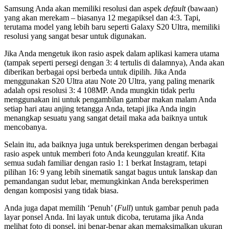
Samsung Anda akan memiliki resolusi dan aspek
default
(bawaan)
yang akan merekam – biasanya 12 megapiksel dan 4:3. Tapi,
terutama model yang lebih baru seperti Galaxy S20 Ultra, memiliki
resolusi yang sangat besar untuk digunakan.
Jika Anda mengetuk ikon rasio aspek dalam aplikasi kamera utama
(tampak seperti persegi dengan 3: 4 tertulis di dalamnya), Anda akan
diberikan berbagai opsi berbeda untuk dipilih. Jika Anda
menggunakan S20 Ultra atau Note 20 Ultra, yang paling menarik
adalah opsi resolusi 3: 4 108MP. Anda mungkin tidak perlu
menggunakan ini untuk pengambilan gambar makan malam Anda
setiap hari atau anjing tetangga Anda, tetapi jika Anda ingin
menangkap sesuatu yang sangat detail maka ada baiknya untuk
mencobanya.
Selain itu, ada baiknya juga untuk bereksperimen dengan berbagai
rasio aspek untuk memberi foto Anda keunggulan kreatif. Kita
semua sudah familiar dengan rasio 1: 1 berkat Instagram, tetapi
pilihan 16: 9 yang lebih sinematik sangat bagus untuk lanskap dan
pemandangan sudut lebar, memungkinkan Anda bereksperimen
dengan komposisi yang tidak biasa.
Anda juga dapat memilih ‘Penuh’ (
Full
) untuk gambar penuh pada
layar ponsel Anda. Ini layak untuk dicoba, terutama jika Anda
melihat foto di ponsel, ini benar-benar akan memaksimalkan ukuran