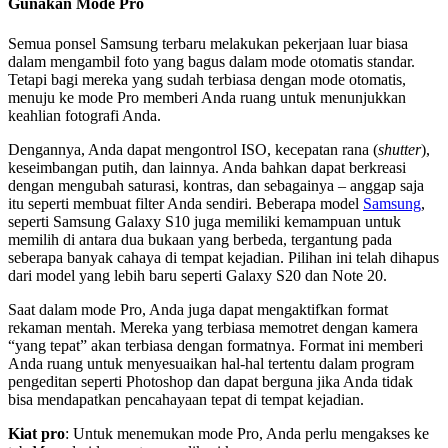
Gunakan Mode Pro
Semua ponsel Samsung terbaru melakukan pekerjaan luar biasa
dalam mengambil foto yang bagus dalam mode otomatis standar.
Tetapi bagi mereka yang sudah terbiasa dengan mode otomatis,
menuju ke mode Pro memberi Anda ruang untuk menunjukkan
keahlian fotografi Anda.
Dengannya, Anda dapat mengontrol ISO, kecepatan rana (
shutter
),
keseimbangan putih, dan lainnya. Anda bahkan dapat berkreasi
dengan mengubah saturasi, kontras, dan sebagainya – anggap saja
itu seperti membuat filter Anda sendiri. Beberapa model
Samsung
,
seperti Samsung Galaxy S10 juga memiliki kemampuan untuk
memilih di antara dua bukaan yang berbeda, tergantung pada
seberapa banyak cahaya di tempat kejadian. Pilihan ini telah dihapus
dari model yang lebih baru seperti Galaxy S20 dan Note 20.
Saat dalam mode Pro, Anda juga dapat mengaktifkan format
rekaman mentah. Mereka yang terbiasa memotret dengan kamera
“yang tepat” akan terbiasa dengan formatnya. Format ini memberi
Anda ruang untuk menyesuaikan hal-hal tertentu dalam program
pengeditan seperti Photoshop dan dapat berguna jika Anda tidak
bisa mendapatkan pencahayaan tepat di tempat kejadian.
Kiat pro
: Untuk menemukan mode Pro, Anda perlu mengakses ke