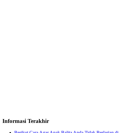
Informasi Terakhir
Berikut Cara Agar Anak Balita Anda Tidak Berlarian di