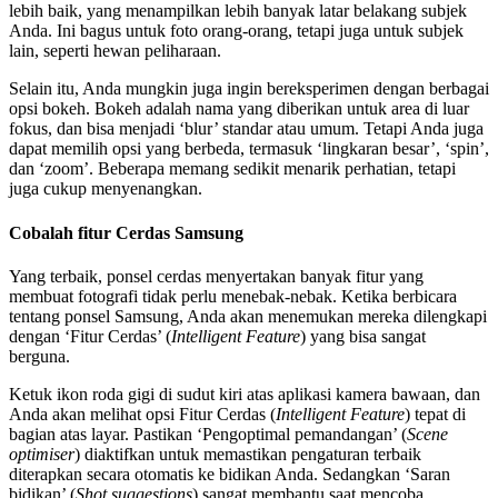
lebih baik, yang menampilkan lebih banyak latar belakang subjek
Anda. Ini bagus untuk foto orang-orang, tetapi juga untuk subjek
lain, seperti hewan peliharaan.
Selain itu, Anda mungkin juga ingin bereksperimen dengan berbagai
opsi bokeh. Bokeh adalah nama yang diberikan untuk area di luar
fokus, dan bisa menjadi ‘blur’ standar atau umum. Tetapi Anda juga
dapat memilih opsi yang berbeda, termasuk ‘lingkaran besar’, ‘spin’,
dan ‘zoom’. Beberapa memang sedikit menarik perhatian, tetapi
juga cukup menyenangkan.
Cobalah fitur Cerdas Samsung
Yang terbaik, ponsel cerdas menyertakan banyak fitur yang
membuat fotografi tidak perlu menebak-nebak. Ketika berbicara
tentang ponsel Samsung, Anda akan menemukan mereka dilengkapi
dengan ‘Fitur Cerdas’ (
Intelligent Feature
) yang bisa sangat
berguna.
Ketuk ikon roda gigi di sudut kiri atas aplikasi kamera bawaan, dan
Anda akan melihat opsi Fitur Cerdas (
Intelligent Feature
) tepat di
bagian atas layar. Pastikan ‘Pengoptimal pemandangan’ (
Scene
optimiser
) diaktifkan untuk memastikan pengaturan terbaik
diterapkan secara otomatis ke bidikan Anda. Sedangkan ‘Saran
bidikan’ (
Shot suggestions
) sangat membantu saat mencoba