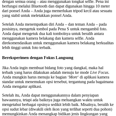
dengan semua orang – atau menggunakan tongkat selfie. Pena ini
berfungsi melalui Bluetooth dan dapat digunakan hingga 10 meter
dari ponsel Anda – Anda juga memerlukan tripod kecil atau sesuatu
yang stabil untuk meletakkan ponsel Anda.
Setelah Anda menempatkan diri Anda – dan teman Anda – pada
posisinya, mengetuk tombol pada Pena S untuk mengambil foto.
Anda dapat mengetuk dua kali tombolnya untuk beralih antara
menggunakan kamera belakang dan kamera selfie. Anda
direkomendasikan untuk menggunakan kamera belakang berkualitas
lebih tinggi untuk foto terbaik.
Bereksperimen dengan Fokus Langsung
Jika Anda ingin membuat bidang foto yang dangkal, maka hal
terbaik yang harus dilakukan adalah menuju ke mode
Live Focus
.
Anda mungkin harus menuju ke bagian ‘
More
‘ di aplikasi kamera
standar untuk menemukan opsi tersebut, tergantung pada bagaimana
Anda mengatur aplikasi.
Setelah itu, Anda dapat menggunakannya dalam penyiapan
bawaannya, tetapi ada baiknya juga meluangkan waktu untuk
mengetahui berbagai opsinya sedikit lebih baik. Misalnya, beralih ke
opsi sudut lebar (diwakili oleh ikon yang terlihat seperti dua pohon)
memungkinkan Anda menangkap bidikan jenis lingkungan yang