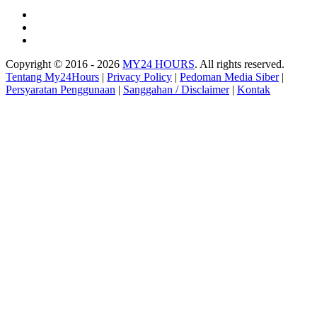
Copyright © 2016 - 2026
MY24 HOURS
. All rights reserved.
Tentang My24Hours
|
Privacy Policy
|
Pedoman Media Siber
|
Persyaratan Penggunaan
|
Sanggahan / Disclaimer
|
Kontak