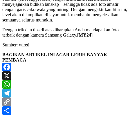
menyejajarkan bidikan lanskap – sehingga tidak ada foto amatir
dengan garis cakrawala yang miring. Dengan mengaktifkan fitur ini,
level akan ditampilkan di layar untuk membantu menyelesaikan
semuanya selurus mungkin.
Dengan trik dan tips di atas diharapkan Anda mendapatkan foto
terbaik dengan kamera Samsung Galaxy.[
MY24
]
Sumber: wired
BAGIKAN ARTIKEL INI AGAR LEBIH BANYAK
PEMBACA
:
Facebook
X
WhatsApp
Telegram
Copy
Link
Share