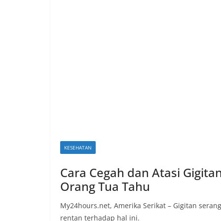
a
P
a
n
d
u
a
n
C
a
r
KESEHATAN
a
Cara Cegah dan Atasi Gigita
K
Orang Tua Tahu
e
k
My24hours.net, Amerika Serikat – Gigitan seran
i
rentan terhadap hal ini.