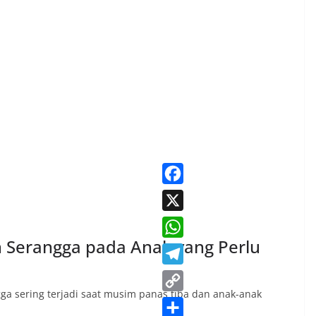
F
a
X
c
n Serangga pada Anak yang Perlu
W
e
h
T
b
a
gga sering terjadi saat musim panas tiba dan anak-anak
e
o
C
t