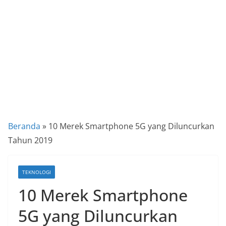
a
P
a
n
d
u
a
n
C
Beranda
»
10 Merek Smartphone 5G yang Diluncurkan
a
Tahun 2019
r
a
TEKNOLOGI
K
10 Merek Smartphone
e
k
5G yang Diluncurkan
i