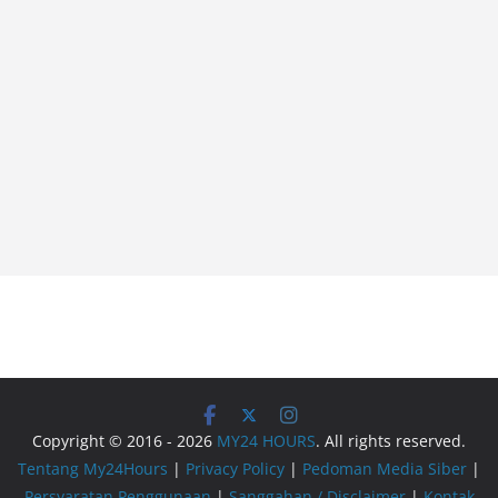
Copyright © 2016 - 2026
MY24 HOURS
. All rights reserved.
Tentang My24Hours
|
Privacy Policy
|
Pedoman Media Siber
|
Persyaratan Penggunaan
|
Sanggahan / Disclaimer
|
Kontak