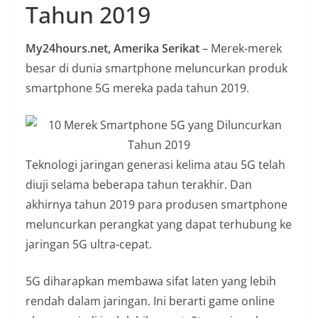
Tahun 2019
n
i
My24hours.net, Amerika Serikat
– Merek-merek
a
besar di dunia smartphone meluncurkan produk
n
smartphone 5G mereka pada tahun 2019.
T
a
n
p
Teknologi jaringan generasi kelima atau 5G telah
a
diuji selama beberapa tahun terakhir. Dan
H
akhirnya tahun 2019 para produsen smartphone
o
meluncurkan perangkat yang dapat terhubung ke
a
jaringan 5G ultra-cepat.
x
5G diharapkan membawa sifat laten yang lebih
rendah dalam jaringan. Ini berarti game online