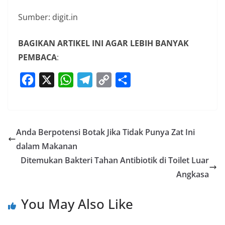
Sumber: digit.in
BAGIKAN ARTIKEL INI AGAR LEBIH BANYAK
PEMBACA
:
F
X
W
T
C
S
a
h
e
o
h
c
a
l
p
a
e
t
e
y
r
Anda Berpotensi Botak Jika Tidak Punya Zat Ini
b
s
g
L
e
dalam Makanan
o
A
r
i
Ditemukan Bakteri Tahan Antibiotik di Toilet Luar
o
p
a
n
Angkasa
k
p
m
k
You May Also Like