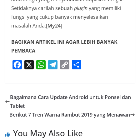
Setidaknya carilah sebuah
plugin
yang memiliki
fungsi yang cukup banyak menyelesaikan
masalah Anda.[
My24
]
BAGIKAN ARTIKEL INI AGAR LEBIH BANYAK
PEMBACA
:
F
X
W
T
C
S
a
h
e
o
h
c
a
l
p
a
e
t
e
y
r
Bagaimana Cara Update Android untuk Ponsel dan
b
s
g
L
e
Tablet
o
A
r
i
Berikut 7 Tren Warna Rambut 2019 yang Menawan
o
p
a
n
k
p
m
k
You May Also Like