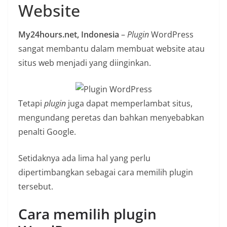
Website
n
i
My24hours.net, Indonesia
–
Plugin
WordPress
a
sangat membantu dalam membuat website atau
n
situs web menjadi yang diinginkan.
T
a
n
Tetapi
plugin
juga dapat memperlambat situs,
p
mengundang peretas dan bahkan menyebabkan
a
penalti Google.
H
o
Setidaknya ada lima hal yang perlu
a
dipertimbangkan sebagai cara memilih plugin
x
tersebut.
Cara memilih plugin