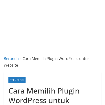
a
P
a
n
d
u
a
n
C
Beranda
»
Cara Memilih Plugin WordPress untuk
a
Website
r
a
TEKNOLOGI
K
Cara Memilih Plugin
e
k
WordPress untuk
i