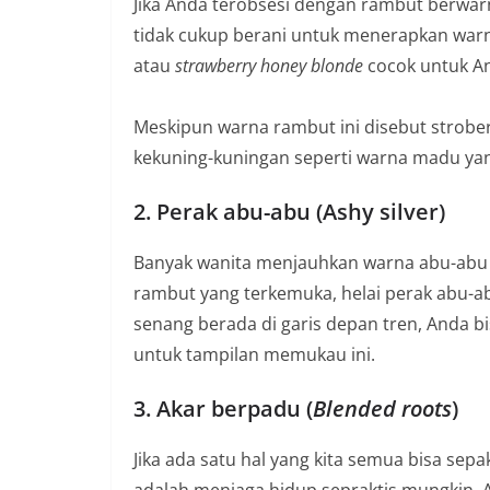
Jika Anda terobsesi dengan rambut berwar
n
tidak cukup berani untuk menerapkan warn
i
atau
strawberry honey blonde
cocok untuk A
a
n
Meskipun warna rambut ini disebut strobe
T
kekuning-kuningan seperti warna madu ya
a
n
2. Perak abu-abu (Ashy silver)
p
a
Banyak wanita menjauhkan warna abu-abu 
H
rambut yang terkemuka, helai perak abu-abu
o
senang berada di garis depan tren, Anda 
a
untuk tampilan memukau ini.
x
3. Akar berpadu (
Blended roots
)
Jika ada satu hal yang kita semua bisa sepa