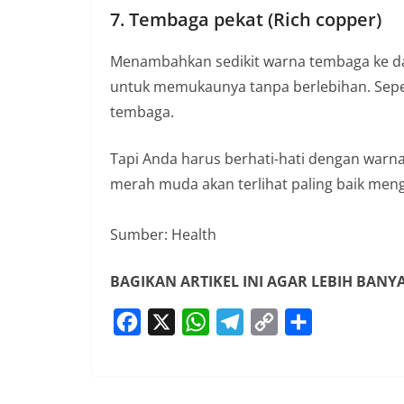
7. Tembaga pekat (Rich copper)
Menambahkan sedikit warna tembaga ke d
untuk memukaunya tanpa berlebihan. Sepe
tembaga.
Tapi Anda harus berhati-hati dengan warna
merah muda akan terlihat paling baik men
Sumber: Health
BAGIKAN ARTIKEL INI AGAR LEBIH BAN
F
X
W
T
C
S
a
h
e
o
h
c
a
l
p
a
e
t
e
y
r