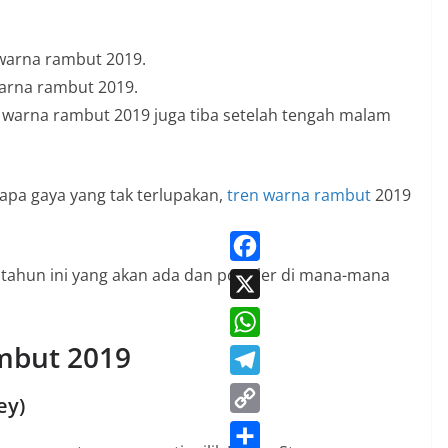
arna rambut 2019.
n warna rambut 2019 juga tiba setelah tengah malam
pa gaya yang tak terlupakan,
tren warna rambut
2019
 tahun ini yang akan ada dan populer di mana-mana
F
a
X
c
ambut 2019
W
e
h
T
b
ey)
a
e
o
C
t