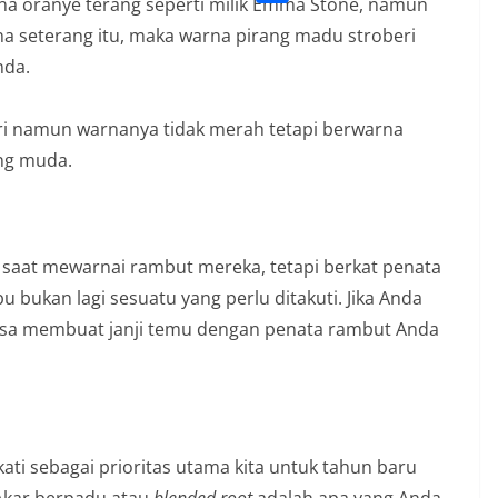
l
na oranye terang seperti milik Emma Stone, namun
o
o
S
s
a seterang itu, maka warna pirang madu stroberi
e
k
p
h
A
nda.
g
y
a
p
r
L
r
p
ri namun warnanya tidak merah tetapi berwarna
a
i
e
ng muda.
m
n
k
saat mewarnai rambut mereka, tetapi berkat penata
 bukan lagi sesuatu yang perlu ditakuti. Jika Anda
bisa membuat janji temu dengan penata rambut Anda
kati sebagai prioritas utama kita untuk tahun baru