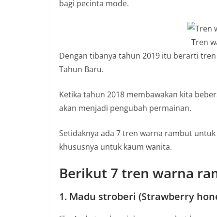
bagi pecinta mode.
a
P
a
Tren w
n
Dengan tibanya tahun 2019 itu berarti tre
d
Tahun Baru.
u
a
Ketika tahun 2018 membawakan kita bebera
n
akan menjadi pengubah permainan.
C
a
Setidaknya ada 7 tren warna rambut untuk
r
khususnya untuk kaum wanita.
a
K
Berikut 7 tren warna r
e
1. Madu stroberi (Strawberry hon
k
i