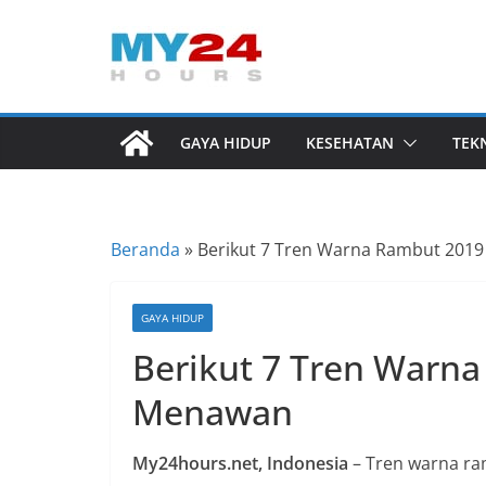
Skip
to
I
content
n
f
GAYA HIDUP
KESEHATAN
TEK
o
r
m
Beranda
»
Berikut 7 Tren Warna Rambut 201
a
s
i
GAYA HIDUP
B
Berikut 7 Tren Warn
e
Menawan
r
i
My24hours.net, Indonesia
– Tren warna ra
t