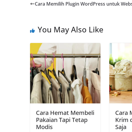
Cara Memilih Plugin WordPress untuk Webs
b
s
g
L
e
o
A
r
i
o
p
a
n
You May Also Like
k
p
m
k
Cara Hemat Membeli
Cara 
Pakaian Tapi Tetap
Krim 
Modis
Saja