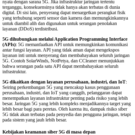
nyata dengan sarana 5G. Jika infrastruktur jaringan tertentu
terganggu, konsekuensinya tidak hanya akan terbatas di dunia
digital. Di sisi lain, penyerang dapat menargetkan perangkat fisik
yang terhubung seperti sensor dan kamera dan memungkinkannya
untuk diambil alih dan digunakan untuk serangan penolakan
layanan (DDoS) terdistribusi.
5G dihubungkan melalui Application Programming Interface
(APIs)
: 5G memanfaatkan API untuk memungkinkan komunikasi
antar fungsi layanan. API yang tidak aman dapat mengekspos
layanan inti untuk menyerang dan membahayakan seluruh jaringan
5G. Contoh SolarWinds, NotPetya, dan CCleaner menunjukkan
bahwa serangan pada satu API dapat membahayakan seluruh
infrastruktur.
5G dikaitkan dengan layanan perusahaan, industri, dan IoT
:
Seiring perkembangan 5G yang mencakup kasus penggunaan
perusahaan, industri, dan IoT yang canggih, pelanggaran dapat
menempatkan layanan infrastruktur penting pada risiko yang lebih
besar. Jaringan 5G yang lebih kompleks menjadikannya target yang
lebih besar bagi para peretas. Oleh karena itu, dampak risiko siber
5G tidak akan terbatas pada penyedia dan pengguna jaringan, tetapi
pada sistem yang jauh lebih besar.
Kebijakan keamanan siber 5G di masa depan