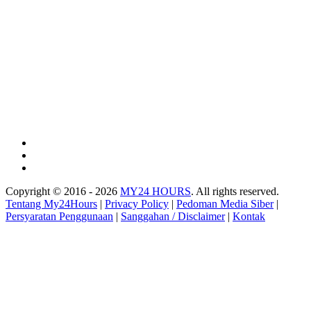
Copyright © 2016 - 2026
MY24 HOURS
. All rights reserved.
Tentang My24Hours
|
Privacy Policy
|
Pedoman Media Siber
|
Persyaratan Penggunaan
|
Sanggahan / Disclaimer
|
Kontak