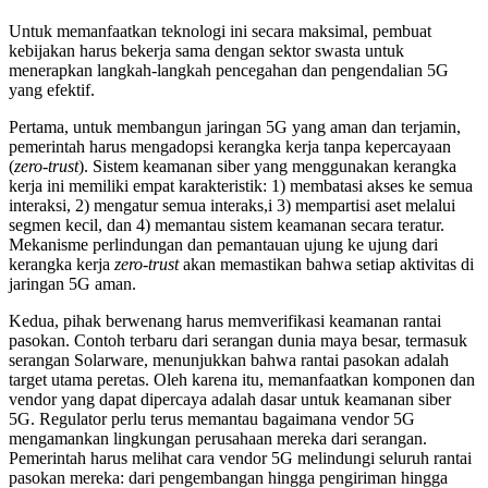
Untuk memanfaatkan teknologi ini secara maksimal, pembuat
kebijakan harus bekerja sama dengan sektor swasta untuk
menerapkan langkah-langkah pencegahan dan pengendalian 5G
yang efektif.
Pertama, untuk membangun jaringan 5G yang aman dan terjamin,
pemerintah harus mengadopsi kerangka kerja tanpa kepercayaan
(
zero-trust
). Sistem keamanan siber yang menggunakan kerangka
kerja ini memiliki empat karakteristik: 1) membatasi akses ke semua
interaksi, 2) mengatur semua interaks,i 3) mempartisi aset melalui
segmen kecil, dan 4) memantau sistem keamanan secara teratur.
Mekanisme perlindungan dan pemantauan ujung ke ujung dari
kerangka kerja
zero-trust
akan memastikan bahwa setiap aktivitas di
jaringan 5G aman.
Kedua, pihak berwenang harus memverifikasi keamanan rantai
pasokan. Contoh terbaru dari serangan dunia maya besar, termasuk
serangan Solarware, menunjukkan bahwa rantai pasokan adalah
target utama peretas. Oleh karena itu, memanfaatkan komponen dan
vendor yang dapat dipercaya adalah dasar untuk keamanan siber
5G. Regulator perlu terus memantau bagaimana vendor 5G
mengamankan lingkungan perusahaan mereka dari serangan.
Pemerintah harus melihat cara vendor 5G melindungi seluruh rantai
pasokan mereka: dari pengembangan hingga pengiriman hingga