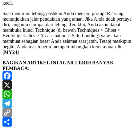
kecil.
Saat menuruni tebing, pastikan Anda mencari prompt R2 yang
menunjukkan jalur pendakian yang aman. Jika Anda tidak percaya
diri, jangan melompat dari tebing. Terakhir, Anda akan dapat
membuka kunci Technique (di bawah Techniques > Ghost >
Evolving Tactics > Assassination > Safe Landing) yang akan
membuat sebagian besar Anda selamat saat jatuh. Tetapi meskipun
begitu, Anda masih perlu mempertimbangkan kemampuan Jin.
[
MY24
]
BAGIKAN ARTIKEL INI AGAR LEBIH BANYAK
PEMBACA
:
Facebook
X
WhatsApp
Telegram
Copy
Link
Share