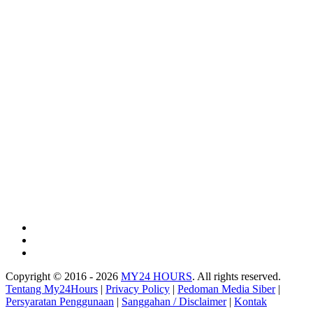
Copyright © 2016 - 2026
MY24 HOURS
. All rights reserved.
Tentang My24Hours
|
Privacy Policy
|
Pedoman Media Siber
|
Persyaratan Penggunaan
|
Sanggahan / Disclaimer
|
Kontak