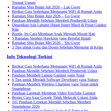
Tempat Umum
Ramalan Shio Bulan Juli 2026 – Lak Gwee
Berikut Cara Sederhana Memasang WiFi di Rumah Anda
Ramalan Shio Bulan Juni 2026 – Go Gwee
Panduan Memilih Sebelum Membeli Pembersih Udara
Dipastikan Ada Lubang Hitam Super Masif di Pusat Galaksi
Kita
Bunda, Ini Cara Membuat Anak Menjadi Murah Hati
5 Ramalan Stephen Hawking yang Bersifat Ilmiah
Ramalan Shio Bulan Mei 2026 – Shi Gwee
3 Tips untuk Guru dan Dosen Sebelum Mengajar di Kelas
Info Teknologi Terkini
Berikut Cara Sederhana Memasang WiFi di Rumah Anda
Panduan Memilih Sebelum Membeli Pembersih Udara
Panduan Membeli Laptop Gaming yang Tepat
6 Tips untuk Menjadi Software Developer yang Sukses
Panduan Membeli Wireless Charging yang Tepat untuk
Smartphone
Panduan Langkah Membuat Video YouTube Gaming
Begini Cara Agar Google Tidak Melacak Lokasi Anda
101 Panduan Lengkap Memilih Sebelum Membeli
Smartphone 2026
Jangan Menyimpan Ponsel Anda di 8 Tempat Ini