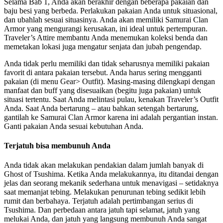
Selama Bab 1, Anda akan berakhir dengan beberapa pakaian dan
baju besi yang berbeda. Perlakukan pakaian Anda untuk situasional,
dan ubahlah sesuai situasinya. Anda akan memiliki Samurai Clan
Armor yang mengurangi kerusakan, ini ideal untuk pertempuran.
Traveler’s Attire membantu Anda menemukan koleksi benda dan
memetakan lokasi juga mengatur senjata dan jubah pengendap.
Anda tidak perlu memiliki dan tidak seharusnya memiliki pakaian
favorit di antara pakaian tersebut. Anda harus sering mengganti
pakaian (di menu Gear> Outfit). Masing-masing dilengkapi dengan
manfaat dan buff yang disesuaikan (begitu juga pakaian) untuk
situasi tertentu. Saat Anda melintasi pulau, kenakan Traveler’s Outfit
Anda. Saat Anda bertarung – atau bahkan setengah bertarung,
gantilah ke Samurai Clan Armor karena ini adalah pergantian instan.
Ganti pakaian Anda sesuai kebutuhan Anda.
Terjatuh bisa membunuh Anda
Anda tidak akan melakukan pendakian dalam jumlah banyak di
Ghost of Tsushima. Ketika Anda melakukannya, itu ditandai dengan
jelas dan seorang mekanik sederhana untuk menavigasi – setidaknya
saat memanjat tebing. Melakukan penurunan tebing sedikit lebih
rumit dan berbahaya. Terjatuh adalah pertimbangan serius di
Tsushima. Dan perbedaan antara jatuh tapi selamat, jatuh yang
melukai Anda, dan jatuh yang langsung membunuh Anda sangat