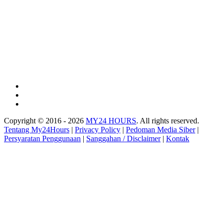
Copyright © 2016 - 2026
MY24 HOURS
. All rights reserved.
Tentang My24Hours
|
Privacy Policy
|
Pedoman Media Siber
|
Persyaratan Penggunaan
|
Sanggahan / Disclaimer
|
Kontak