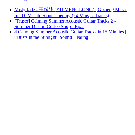
Misty Jade - 玉朦胧 (YU MENGLONG) | Gizheng Music
for TCM Jade Stone Therapy (24 Mins, 2 Tracks)
[Teaser] Calming Summer Acoustic Guitar Tracks 2 -
Summer Dust in Coffee Shop - Ep.2
4 Calming Summer Acoustic Guitar Tracks in 15 Minutes |
“Dusts in the Sunlight” Sound Healing