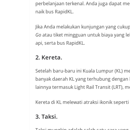
perbelanjaan terkenal. Anda juga dapat mel
n
naik bus RapidKL.
i
a
Jika Anda melakukan kunjungan yang cuku
n
Go
atau tiket mingguan untuk biaya yang le
T
api, serta bus RapidKL.
a
n
2. Kereta.
p
a
Setelah baru-baru ini Kuala Lumpur (KL) me
H
banyak daerah KL yang terhubung dengan ke
o
lainnya termasuk Light Rail Transit (LRT),
a
x
Kereta di KL melewati atraksi ikonik seper
3. Taksi.