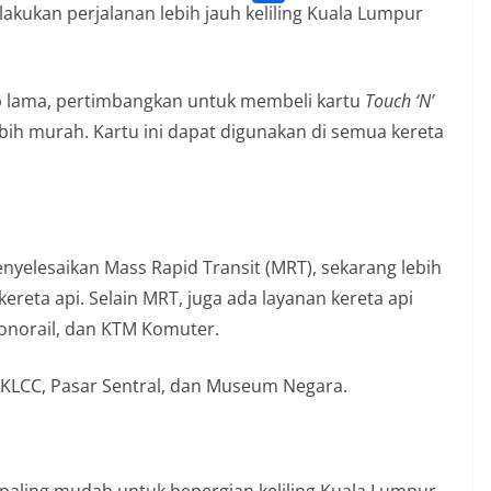
l
o
o
akukan perjalanan lebih jauh keliling Kuala Lumpur
S
s
e
k
p
h
A
g
y
a
p
p lama, pertimbangkan untuk membeli kartu
r
Touch ‘N’
L
r
p
bih murah. Kartu ini dapat digunakan di semua kereta
a
i
e
m
n
k
nyelesaikan Mass Rapid Transit (MRT), sekarang lebih
reta api. Selain MRT, juga ada layanan kereta api
 monorail, dan KTM Komuter.
ti KLCC, Pasar Sentral, dan Museum Negara.