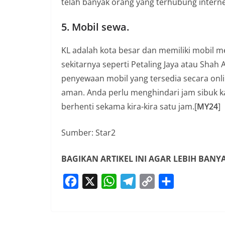
telah banyak orang yang terhubung intern
5. Mobil sewa.
KL adalah kota besar dan memiliki mobil 
sekitarnya seperti Petaling Jaya atau Shah
penyewaan mobil yang tersedia secara onl
aman. Anda perlu menghindari jam sibuk k
berhenti sekama kira-kira satu jam.[
MY24
]
Sumber: Star2
BAGIKAN ARTIKEL INI AGAR LEBIH BAN
F
X
W
T
C
S
a
h
e
o
h
c
a
l
p
a