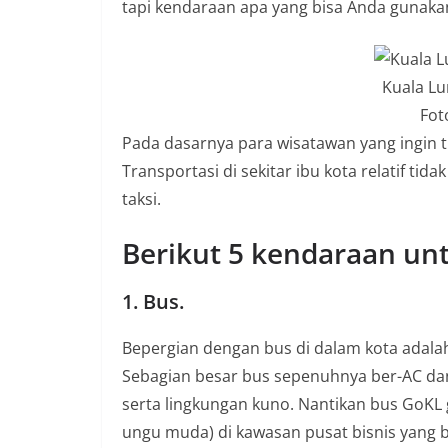
tapi kendaraan apa yang bisa Anda gunaka
a
P
a
Kuala Lu
n
Fot
d
Pada dasarnya para wisatawan yang ingin tu
u
Transportasi di sekitar ibu kota relatif tid
a
taksi.
n
C
Berikut 5 kendaraan unt
a
r
1. Bus.
a
Bepergian dengan bus di dalam kota adal
K
Sebagian besar bus sepenuhnya ber-AC d
e
serta lingkungan kuno. Nantikan bus GoK
k
ungu muda) di kawasan pusat bisnis yang be
i