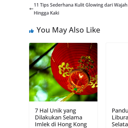
e
t
e
y
r
11 Tips Sederhana Kulit Glowing dari Wajah
b
s
g
L
e
Hingga Kaki
o
A
r
i
o
p
a
n
You May Also Like
k
p
m
k
7 Hal Unik yang
Pandu
Dilakukan Selama
Libur
Imlek di Hong Kong
Selat