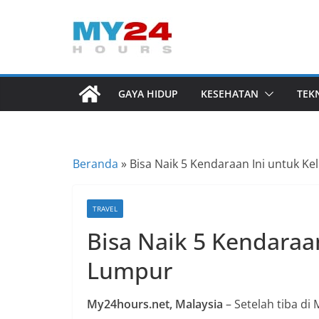
Skip
to
I
content
n
f
GAYA HIDUP
KESEHATAN
TEK
o
r
m
Beranda
»
Bisa Naik 5 Kendaraan Ini untuk Ke
a
s
i
TRAVEL
B
Bisa Naik 5 Kendaraan
e
Lumpur
r
i
My24hours.net, Malaysia
– Setelah tiba di
t