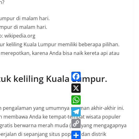
n?
mpur di malam hari.
o: wikipedia.org
r keliling Kuala Lumpur memiliki beberapa pilihan.
ak merepotkan, karena Anda bisa naik kereta api atau
uk keliling Kuala Lumpur.
F
a
X
c
ah pengalaman yang umumnya nyaman akhir-akhir ini.
W
e
an membawa Anda ke tempat-tempat wisata populer
h
T
b
L gratis berwarna merah muda (ada yang mengagapnya
a
e
o
C
rjalan di sepanjang situs populer dan distrik
t