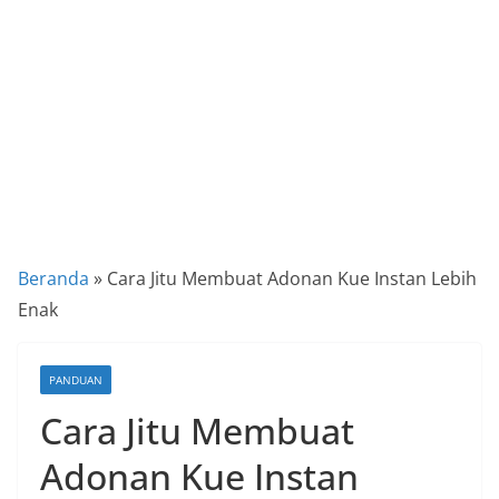
a
P
a
n
d
u
a
n
C
Beranda
»
Cara Jitu Membuat Adonan Kue Instan Lebih
a
Enak
r
a
PANDUAN
K
Cara Jitu Membuat
e
k
Adonan Kue Instan
i