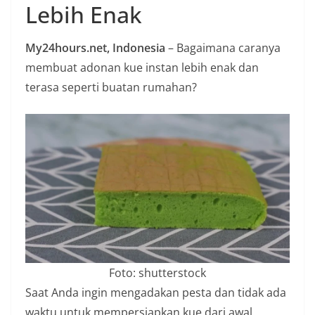
Lebih Enak
n
i
My24hours.net, Indonesia
– Bagaimana caranya
a
membuat adonan kue instan lebih enak dan
n
terasa seperti buatan rumahan?
T
a
n
p
a
H
o
a
x
Foto: shutterstock
Saat Anda ingin mengadakan pesta dan tidak ada
waktu untuk mempersiapkan kue dari awal,