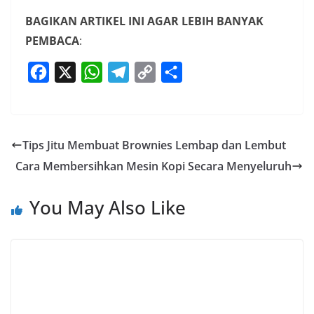
BAGIKAN ARTIKEL INI AGAR LEBIH BANYAK
PEMBACA
:
F
X
W
T
C
S
a
h
e
o
h
c
a
l
p
a
e
t
e
y
r
Tips Jitu Membuat Brownies Lembap dan Lembut
b
s
g
L
e
Cara Membersihkan Mesin Kopi Secara Menyeluruh
o
A
r
i
o
p
a
n
You May Also Like
k
p
m
k