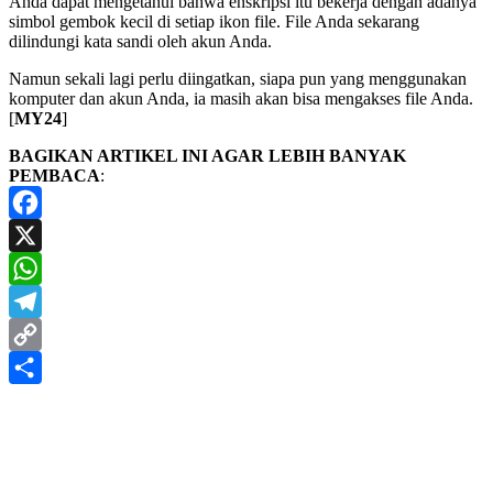
Anda dapat mengetahui bahwa enskripsi itu bekerja dengan adanya
simbol gembok kecil di setiap ikon file. File Anda sekarang
dilindungi kata sandi oleh akun Anda.
Namun sekali lagi perlu diingatkan, siapa pun yang menggunakan
komputer dan akun Anda, ia masih akan bisa mengakses file Anda.
[
MY24
]
BAGIKAN ARTIKEL INI AGAR LEBIH BANYAK
PEMBACA
:
Facebook
X
WhatsApp
Telegram
Copy
Link
Share