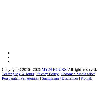
Copyright © 2016 - 2026
MY24 HOURS
. All rights reserved.
Tentang My24Hours
|
Privacy Policy
|
Pedoman Media Siber
|
Persyaratan Penggunaan
|
Sanggahan / Disclaimer
|
Kontak