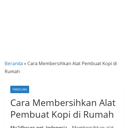
P
a
n
d
u
a
n
Beranda
»
Cara Membersihkan Alat Pembuat Kopi di
C
Rumah
a
r
a
PANDUAN
K
Cara Membersihkan Alat
e
Pembuat Kopi di Rumah
k
i
n
My24hours.net, Indonesia
– Membersihkan alat