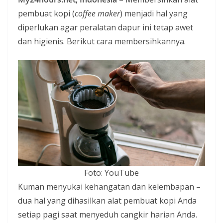
i
pembuat kopi (
coffee maker
) menjadi hal yang
a
diperlukan agar peralatan dapur ini tetap awet
n
dan higienis. Berikut cara membersihkannya.
T
a
n
p
a
H
o
a
x
Foto: YouTube
Kuman menyukai kehangatan dan kelembapan –
dua hal yang dihasilkan alat pembuat kopi Anda
setiap pagi saat menyeduh cangkir harian Anda.