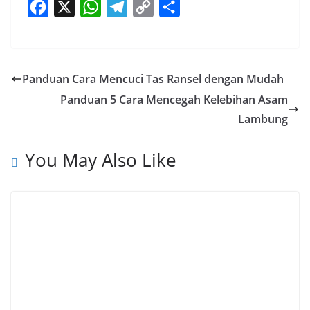
F
X
W
T
C
S
a
h
e
o
h
c
a
l
p
a
e
t
e
y
r
Panduan Cara Mencuci Tas Ransel dengan Mudah
b
s
g
L
e
Panduan 5 Cara Mencegah Kelebihan Asam
o
A
r
i
Lambung
o
p
a
n
k
p
m
k
You May Also Like