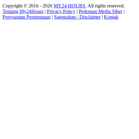
Copyright © 2016 - 2026
MY24 HOURS
. All rights reserved.
Tentang My24Hours
|
Privacy Policy
|
Pedoman Media Siber
|
Persyaratan Penggunaan
|
Sanggahan / Disclaimer
|
Kontak