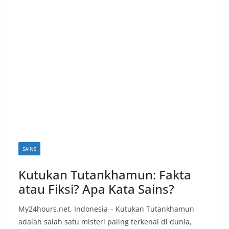
i
a
n
T
a
n
p
a
H
o
SAINS
a
x
Kutukan Tutankhamun: Fakta
atau Fiksi? Apa Kata Sains?
My24hours.net, Indonesia – Kutukan Tutankhamun
adalah salah satu misteri paling terkenal di dunia,