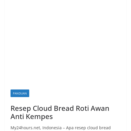
n
i
a
n
T
a
n
p
a
H
o
a
PANDUAN
x
Resep Cloud Bread Roti Awan
Anti Kempes
My24hours.net, Indonesia – Apa resep cloud bread