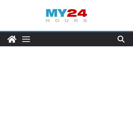
Skip
to
I
content
n
f
o
r
m
a
s
i
B
e
r
i
t