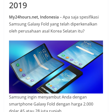
2019
n
i
My24hours.net, Indonesia
– Apa saja spesifikasi
a
Samsung Galaxy Fold yang telah diperkenalkan
n
oleh perusahaan asal Korea Selatan itu?
T
a
n
p
a
H
o
a
x
Samsung ingin menyambut Anda dengan
smartphone Galaxy Fold dengan harga 2.000
dolar AS atau 28 juta rupiah.