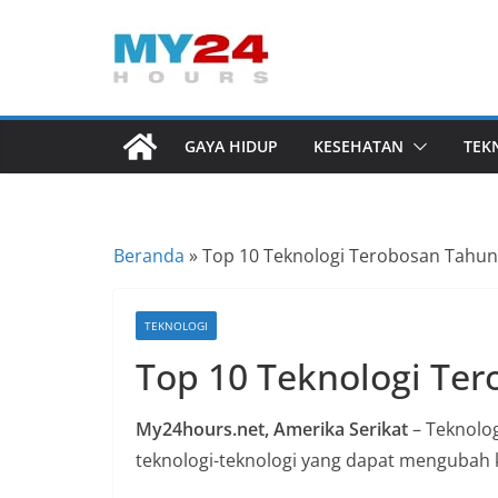
Skip
to
I
content
n
f
GAYA HIDUP
KESEHATAN
TEK
o
r
m
Beranda
»
Top 10 Teknologi Terobosan Tahun
a
s
i
TEKNOLOGI
B
Top 10 Teknologi Te
e
r
My24hours.net, Amerika Serikat
– Teknolog
i
teknologi-teknologi yang dapat mengubah 
t