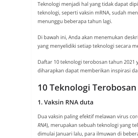
n
Teknologi menjadi hal yang tidak dapat d
i
teknologi, seperti vaksin mRNA, sudah men
a
menunggu beberapa tahun lagi.
n
Di bawah ini, Anda akan menemukan deskrip
T
yang menyelidiki setiap teknologi secara m
a
n
Daftar 10 teknologi terobosan tahun 2021 y
p
diharapkan dapat memberikan inspirasi d
a
H
10 Teknologi Terobosan
o
a
1. Vaksin RNA duta
x
Dua vaksin paling efektif melawan virus 
RNA
), merupakan sebuah teknologi yang te
dimulai Januari lalu, para ilmuwan di beb