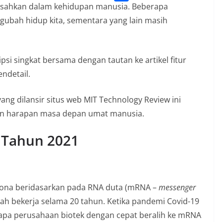
l
o
o
ipisahkan dalam kehidupan manusia. Beberapa
S
s
e
k
p
gubah hidup kita, sementara yang lain masih
h
A
g
y
a
p
r
L
r
p
si singkat bersama dengan tautan ke artikel fitur
a
i
e
endetail.
m
n
k
ang dilansir situs web MIT Technology Review ini
an harapan masa depan umat manusia.
 Tahun 2021
corona beridasarkan pada RNA duta (mRNA –
messenger
lah bekerja selama 20 tahun. Ketika pandemi Covid-19
erapa perusahaan biotek dengan cepat beralih ke mRNA