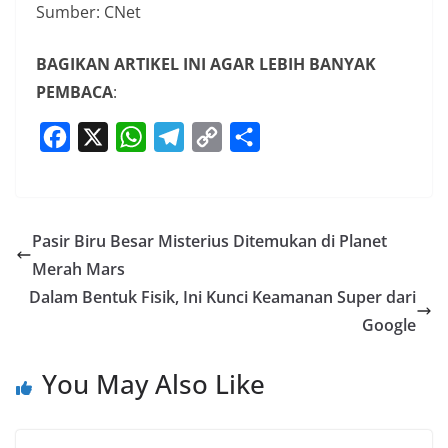
Sumber: CNet
BAGIKAN ARTIKEL INI AGAR LEBIH BANYAK
PEMBACA
:
F
X
W
T
C
S
a
h
e
o
h
c
a
l
p
a
e
t
e
y
r
Pasir Biru Besar Misterius Ditemukan di Planet
b
s
g
L
e
Merah Mars
o
A
r
i
Dalam Bentuk Fisik, Ini Kunci Keamanan Super dari
o
p
a
n
Google
k
p
m
k
You May Also Like