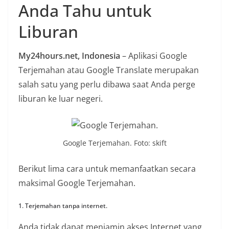
Anda Tahu untuk
n
i
Liburan
a
n
My24hours.net, Indonesia
– Aplikasi Google
T
Terjemahan atau Google Translate merupakan
a
salah satu yang perlu dibawa saat Anda perge
n
liburan ke luar negeri.
p
a
H
Google Terjemahan. Foto: skift
o
a
Berikut lima cara untuk memanfaatkan secara
x
maksimal Google Terjemahan.
1. Terjemahan tanpa internet.
Anda tidak dapat menjamin akses Internet yang