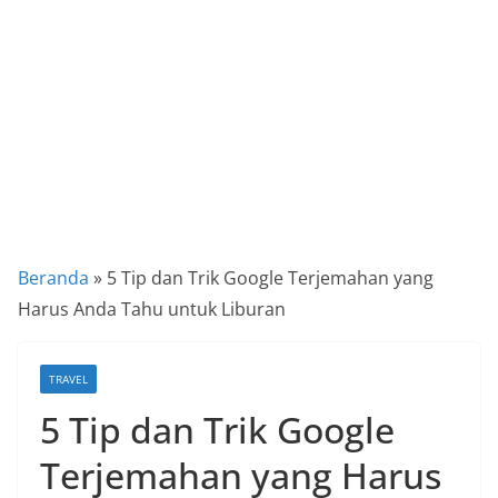
a
P
a
n
d
u
a
n
C
Beranda
»
5 Tip dan Trik Google Terjemahan yang
a
Harus Anda Tahu untuk Liburan
r
a
TRAVEL
K
5 Tip dan Trik Google
e
k
Terjemahan yang Harus
i